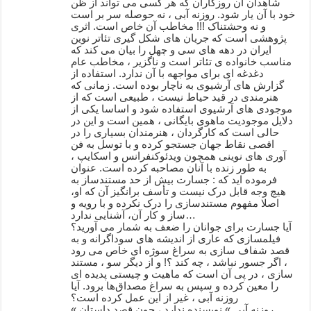
شاهدان آن روزگاران که هر کسی می تواند از ظن
خود با آن یار شود. روزنه آبی ، نه حوصله سر بر است
و نه وحشتناک !!! مخاطب آن خاص است. اثری
پژوهشی است که جریان های شکل گیری تئاتر نوین
ایران در دهه های سی و چهل را بیان می کند که
مناسب خانواده ی تئاتر است و ناگزیر ، مخاطب عام
دغدغه ای برای مواجهه با آن ندارد. استفاده از
گزارش های آرشیوی به ناچار بوده است. زمانی که
هنرمندی در قید حیاط نیست ، طبیعی است که از
موجودی های آرشیوی استفاده شود و اساسا یکی از
دلایل موجودیت ماهوی بایگانی ، همین است و این در
حالی است که کارگردان ، هنرمندان بسیاری را در
اقصی نقاط جهان جستجو کرده و با توسل به فن
آوری های نوینی همچون ویدئوکنفرانس و اسکایپ ،
به طور زنده با آنان مصاحبه کرده است. عنوان
فرموده اید که : جسارت بیش از حد مستندساز به
هیچ‌ وجه قابل درک نیست و تأسف برانگیز آن که او،
اصلا مفهوم مستندسازی را درک نکرده و با رویه و
ساز و کار آن، آشنایی ندارد…
آیا جسارت برای جوانان را ضعف به شمار می آورید؟
فیلمسازی که عاری از اندیشه های سوداگرانه و به
قصد شفاف سازی به سراغ سوژه ای خاص می رود
، اگر جسور نباشد ، چه کند ؟! و از دیگر سو ، مستند
سازی ، در پی آن است که ماهیت و چیستی پدیده ای
را معین کرده و سپس به سراغ مصداق‌ها برود. آیا
روزنه آبی ، غیر از این عمل کرده است؟
« روزنه آبی » نویسنده ندارد ، چون قصد داستان