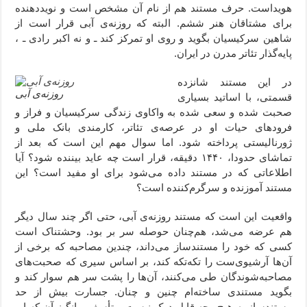
هویداست. حرف مستند هم از نام آن مشخص است و نویددهنده
برای مشتاقان هنر ششم. البته که روزنه‌ی آبی قرار است از
شاهین سرکیسیان بگوید و روی او تمرکز کند ـ و نه اکبر رادی ـ ،
پایه‌گذار تئاتر مدرن در ایران.
در این مستند شانزده
روزنه‌ی آبی
قسمتی، با اساتید بسیاری
صحبت شده و سعی شده به واکاوی زندگی سرکیسیان و فراز و
فرودهای حیات او در عرصه‌ی تئاتر، کارمندی بانک ملی و
ژورنالیستی پرداخته شود. اما سوال مهم این است که بعد از
تماشای حدودا، ۱۴۴۰ دقیقه، قرار است چه عاید بیننده شود؟ آیا
اطلاعاتی که در مستند داده می‌شود برای او مفید است؟ این
مستند آموزنده و سرگرم‌کننده است؟
واقعیت این است که مستند روزنه‌ی آبی، حتی اگر چند سال دیگر
هم عرضه می‌شد، هم‌چنان حوصله سر بر بود. وحشتناک است
کسی که خود را مستندساز می‌داند، چندین مصاحبه که برخی از
آن‌ها آرشیوی‌ست را تکه‌تکه کند، بر اساس سیری که صحبت‌های
مصاحبه‌شوندگان طی می‌کنند، آن‌ها را پشت سر هم سوار کند و
بگوید مستندی ساخته‌ام چنین و چنان. جسارت بیش از حد
مستندساز به هیچ‌ وجه قابل درک نیست و تأسف برانگیز آن که او،