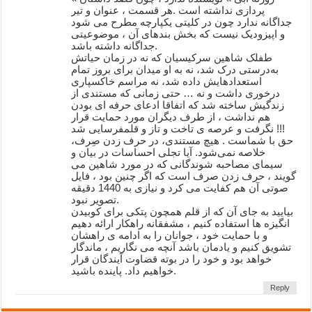
پردازی نداشته است .هر قسمت ، عنوان و تیر
جداگانه ندارد چون در کلیتی یکپارچه مطرح می شود
و اپیزودیک نیست که بخش بندهای آن ، موضوعیتی
جداگانه داشته باشد.
طفلک شاهین سرکیسیان که نه در زمان حیاتش
به‌درستی درک شد، نه به او میدان برای بروز تمام
استعدادهایش داده شد، نه مراسم خاکسپاری
درخوری داشت و نه … حتی زمانی که مستندی از
زندگیش ساخته شد که اتفاقا ادعای حرفه ای بودن
هم نداشت ، از طرف دیگران مورد حمایت قرار
نگرفت و عرصه ی تاخت و تاز و قلمفرسایی شد !!!
حق با شماست . هیچ مستندی، در حرف زدن صِرف،
خلاصه نمی‌شود. آیا تجلی احساسات در بیان و
سیمای مصاحبه شوندگانی که در مورد شاهین می
گویند ، حرف زدن صرف است که اگر چنین بود ، فایل
صوتی آن هم کفایت می کرد و نیازی به 1440 دقیقه
تصویر نبود.
بیایید به جای آن که از قلم همچون پتکی برای کوبیدن
انگیزه ها استفاده کنیم ، مشفقانه راهکار ارائه دهیم
و با حمایت خود ، جوانان را به ادامه ی راهشان
تشویق کنیم و یادمان باشد آنچه می نگاریم ، ماندگار
خواهد بود و خود را در بوته قضاوت آیندگان قرار
خواهیم داد. پاینده باشید.
Reply