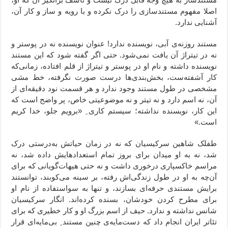
اصلا مفهوم مستندسازی را درک نکرده و با رویه و ساز و کار آن،
آشنایی ندارد.
مستند روزنه‌ی آبی، نویسنده ندارد! عنوان نویسنده نه در پوستر و
نه در تیتراژ آن یافت نمی‌شود. حتی اگر گفته شود که این مستند
نویسنده داشته و نام او در پوستر و تیتراژ از قلم افتاده، زمانی‌که
کار آشفته‌ست، بخش‌بندی‌ها درست صورت نگرفته، خط مشی
مشخصی در طول مستند وجود ندارد و هر قسمت نود دقیقه‌ای از
آن، نه اسم دارد و نه تیتر و نه موضوعیتی خاص، پر واضح است که
این کار، نویسنده نداشته؛ سیستم کاری ِ «برویم جلو، خدا کریم
است.»
طفلک شاهین سرکیسیان که نه در زمان حیاتش به‌درستی درک
شد، نه به او میدان برای بروز تمام استعدادهایش داده شد، نه
مراسم خاکسپاری درخوری داشت و نه حتی هیهات‌گویانی که برای
آن‌چه به او در طول زندگی‌اش رفته، بر سینه می‌کوبند، توانستند
برایش مستندی حرفه‌ای بسازند، و تنها به سواستفاده از نام او
برای مطرح کردن خودشان، بسنده کرده‌اند. انگار سرکیسیان
شانس نداشته و ندارد. حیف از اسم بزرگ او و کار خطیری که برای
تئاتر ایران انجام داد که دست‌‌مایه‌ی چنین مستند ِ بی‌مایه‌ای قرار