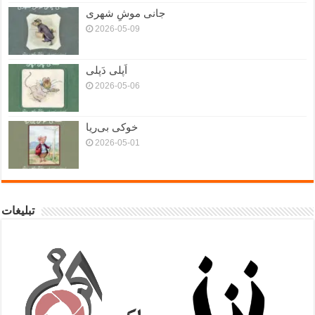
جانی موشِ شهری
2026-05-09
اَپلی دَپلی
2026-05-06
خوکی بی‌ریا
2026-05-01
تبلیغات