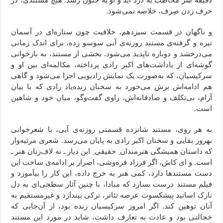
حرف زدن صِرف، خلاصه نمی‌شود.
و ناگهان در قسمت سیزدهم، خلاقیت چون ستاره‌ای در آسمان
تیره و گرفته‌ی مستند روزنه‌ی آبی سوسو زده، برای اندک زمانی
می‌درخشد و دوباره ناپدید می‌شود. بخشی از مستند، به بازخوانی
گوشه‌ای از یاداشت‌های اکبر رادی پرداخته، مکالمه‌ای بین او و
سرکیسیان، که به‌صورت یک نمایش رادیویی اجرا می‌شود و گاهی
هم ادامه‌اش برش می‌خورد به سخنان زنده‌یاد رادی که با بیان
آرام، بی‌تکلف و صادقانه‌اش، راوی‌ گفت‌وگو، میان خود و شاهین
است.
به هر روی، مستند شانزده قسمتی روزنه‌ی آبی، با شعرخوانی
بهروز بقایی و سخنان اکبر رادی به پایان می‌رسد. شعری مرثیه‌وار
که داستان همیشگی هنرمندان ِ حقیقی ِ این دیار ـ نه لاف‌زنان هنر ـ
است. و ای کاش، اگر فرزاد فره‌وشی، اصرار بر ادامه‌ی ساخت این
دست مستندها دارد، کمی هنر به خرج داده، این کار را بیآموزد و
فیلم مستند درست بسازد که مبادا، با چنین آثار سطحی‌ای به دل
نازک اساتید پیشکسوت عرصه تئاتر، ترکی بیندازد و غیرمستقیم به
آنان توهین کند. اگر امروز سرکیسیان زنده بود،‌ از آن‌جایی که
خجالتی بود و عادت به تعارف داشت، شاید در مورد این مستند