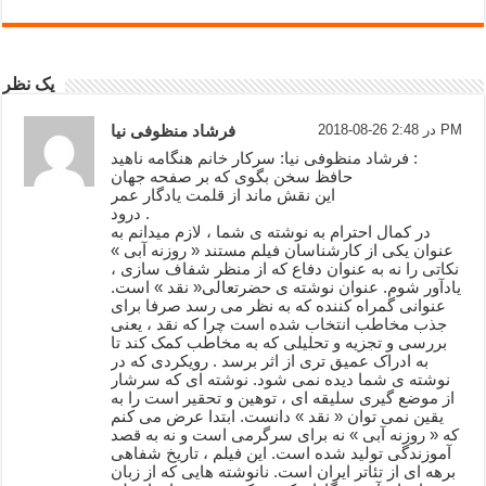
یک نظر
2018-08-26 در 2:48 PM
فرشاد منظوفی نیا
فرشاد منظوفی نیا: سرکار خانم هنگامه ناهید :
حافظ سخن بگوی که بر صفحه جهان
این نقش ماند از قلمت یادگار عمر
درود .
در کمال احترام به نوشته ی شما ، لازم میدانم به
عنوان یکی از کارشناسان فیلم مستند « روزنه آبی »
نکاتی را نه به عنوان دفاع که از منظر شفاف سازی ،
یادآور شوم. عنوان نوشته ی حضرتعالی« نقد » است.
عنوانی گمراه کننده که به نظر می رسد صرفا برای
جذب مخاطب انتخاب شده است چرا که نقد ، یعنی
بررسی و تجزیه و تحلیلی که به مخاطب کمک کند تا
به ادراک عمیق تری از اثر برسد . رویکردی که در
نوشته ی شما دیده نمی شود. نوشته ای که سرشار
از موضع گیری سلیقه ای ، توهین و تحقیر است را به
یقین نمی توان « نقد » دانست. ابتدا عرض می کنم
که « روزنه آبی » نه برای سرگرمی است و نه به قصد
آموزندگی تولید شده است. این فیلم ، تاریخ شفاهی
برهه ای از تئاتر ایران است. نانوشته هایی که از زبان