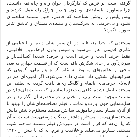
گرفته است. بر فرض که کارگردان جوان راه و چاه نمی‌دانست،
چرا مشاوران باسابقه‌ی او، چون چندین چراغ ِ راه عمل نکردند و
پیش پایش را روشن نساختند که حاصل، چنین مستند شلخته‌ای
نشود و بی‌حرمتی به سرکیسیان و بیننده‌ی مشتاق و عاشق تئاتر
صورت نگیرد؟
مستندی که ابتدا چند ثانیه در باغ سبز نشان داده، و با فیلمی از
تئاتری قدیمی آغاز می‌شود و سپس بدون کوچک‌ترین خلاقیتی،
فقط حرف است و حرف است و حرف؛ شدیدا کسالت‌بار و
سردردآور. باز جای شکرش باقی‌ست که از قسمت چهارم به بعد،
برخی از عکس‌های مربوط به تئاتر گروه هنر ملی، گروهی که
سرکیسیان تشکیل داد، نشان داده می‌شود. اگر آموزه‌ای هم در
لابه‌لای حرف‌های ناتمام و گله‌گذاری‌ها یافت گردد، به لطف این
مستند حاصل نشده. کافی‌ست نزد اساتیدی که صحبت‌های‌شان در
مستند موجود است بروید و لختی را در محضرشان بگذرانید یا در
سایت‌هایی چون آپارت و تماشا .. فیلم مصاحبه‌های‌شان را ببینید تا
از آنان، بسیار بسیار بیآموزید. ساختن مستند مستلزم داشتن دانش
مستندسازی‌ست، مستلزم داشتن دیدگاه درستی‌ست نسبت به آن‌
که یا آن‌چه که قرار است در موردش فیلم مستند ساخته شود.
مستند، سناریو می‌طلبد و خلاقیت و فرم، نه که با بیش از ۱۴۴۰
دقیقه سر مخاطب به درد آید و او به جنون رسد. هیچ مستندی، در