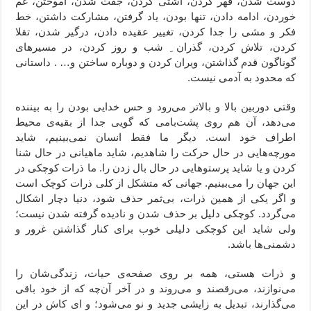
دوست شدن، قهر کردن، آشتی کردن، جفت شدن، آموختن، غم
خوردن، ادامه دادن، تنها بودن، یاد گرفتن، مشارکت داشتن، خط
فکر و مشی را جدا کردن، تغییر عقیده دادن، درگیر شدن، تقلا
کردن، تلاش کردن، گذران ِ شب و روز کردن، در مسیرهای
گوناگون قدم گذاشتن، ویران کردن و دوباره ساختن و… . داستانی
که محدود به آدمی نیست.
وقتی دوربین بالا و بالاتر می‌رود و حس خدایی بودن را به بیننده
می‌دهد، آن هم روی پشت‌بامی که گویی جدا از بقیه‌ی محیط
اطراف خود است. دیگر ما فقط انسان نمی‌بینیم، شاید
مورچه‌هایی در حال حرکت را شاهدیم، شاید ماهیانی در حال شنا
کردن و یا شاید پرستوهایی در حال بال زدن را. ما ذرات کوچکی در
این جهان را می‌بینیم. جهانی که متشکل از کلی ذرات کوچک است
و اگر یکی از همین ذرات، بی‌ثمر حذف شود، دنیا دچار اشکال
می‌گردد. کوچکی دلیل بر حذف شدن و نادیده گرفته شدن نیست؛
ولی شاید این کوچکی دلیلی خوب برای کنار گذاشتن غرور و
دشمنی‌ها باشد.
و ذرات هستی، همه بر روی صفحه‌ی حیات، زندگی‌شان را
می‌نوازند، می‌رقصند و می‌روند و در آخر آن‌چه که از خود باقی
می‌گذارند، تبدیل به زایشی جدید و نو می‌شود؛ و ای کاش در این