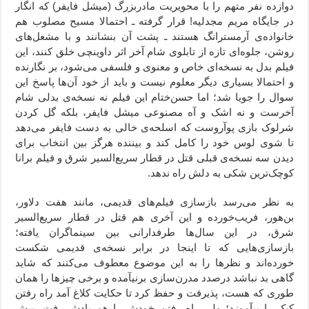
دوازده نفر متهم را با محویریت مادربزرگ (میشل فایفر) که انگار
در جایگاه مریم مجدلیه! قرار گرفته ـ احتمالا مسیح مصلوب هم
خانواده‌ی آرمسترانگ هستند ـ پشت آن بنشانند و با مشعل‌های
روشن، جلوه‌ای تازه از تابلوی شام آخر اثر داوینچی خلق کنند، این
فیلم بدل به نسخه‌ای خاص و معنوی و فلسفی می‌شود، بر نگارنده
و احتمالا بسیاری دیگر معلوم نیست و باید از خود آن‌ها پاسخ این
سوال را جویا شد؛ اما حسن‌ختام این فیلم نه نسخه‌ی بدلی شام
آخرست و نه اشک و آه مصنوعی میشل فایفر، بلکه گل کردن
شرلوک بازی پوآروست که اسلحه‌ی خالی به دست فایفر می‌دهد
تا شوی لوس خود را کامل کند و بیننده هرگز بین انتخاب برای
دیدن سه نسخه‌ی قبلی قتل در قطار سریع‌السیر شرق و فیلم برانا
کوچک‌ترین شکی به دلش راه ندهد.
به نظر می‌رسد بازسازی فیلم‌های قدیمی، مانند هفت دلاور،
بن‌هور، فریب‌خورده و این آخری هم قتل در قطار سریع‌السیر
شرق، در این سال‌ها طرفدارانی بین سینماگران یافته؛
بازسازی‌هایی که تا اینجا در برابر نسخه‌ی قدیمی شکست
خورده‌اند و نظرها را به این موضوع معطوف می‌کنند که شاید
گاهی بد نباشد درصدد مدرن‌سازی برنیآمده و برخی چیزها را همان
طوری که هست، پذیرفت و حفظ کرد تا حکایت کلاغ آمد راه رفتن
کبک را بیآموزد؛ ولی راه رفتن خودش را هم یادش رفت، پیش