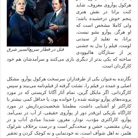
هرکول پوآروی معروف. شاید
کنت برانا در نقش هنری
پنجم خوش درخشیده باشد؛
ولی کاملا مشخص است که
او هرگز، پوآرو بشو نیست.
برانا، به تقلید از سیدنی
لومت، فیلم را بدل به جشنی
قتل در قطار سریع‌السیر شرق
پر از ستارگان هالیوودی
ساخته که یکی بدتر از دیگری بازی می‌کنند و سرآمدشان هم خود
کارگردان است.
نگارنده به‌‌عنوان یکی از طرفداران سرسخت هرکول پوآرو، مشکل
اصلی و عمده در فیلم را، نشئت گرفته از فیلم‌نامه می‌بیند و سپس
کارگردانی. اگر مایکل گرین، تمام آثار آگاتا کریستی که در مورد
پرونده‌های پوآرو نوشته شده را خوانده بود، یا حداقل کمی بیشتر با
کاراکتر او آشنایی داشت، مطمئنا شخصیت‌پردازیش در مورد
کاراگاه بلژیکی این‌قدر دور از پوآروی حقیقی، از آب در نمی‌آمد.
پوآرو، کاراکتری مؤدب، تودار، مغرور، شدیدا مبادی آداب و در
زمان مقتضی، خشن و سخت‌گیر است و درست برخلاف شرلوک
هلمز، نه اهل شوآف است، نه خودنمایی و نه کوچک کردن و تحقیر