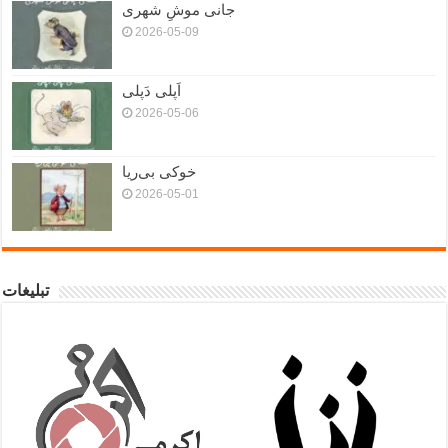
جانی موشِ شهری
2026-05-09
اَپلی دَپلی
2026-05-06
خوکی بی‌ریا
2026-05-01
تبلیغات