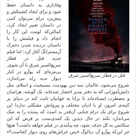
وفاداری به داستان حفظ
شود و برای ایجاد کشمکش و
پیش‌برد درام می‌توان کمی
در داستان تغییر ایجاد کرد،
کما‌این‌که لومت این کار را
انجام داد و فیلمش را با
داستان دزدیده شدن دخترک
آرمسترانگ آغاز کرد؛ اما فیلم
جدید قتل در قطار
سریع‌السیر شرق با آن شوی ِ
بی‌مزه‌ای که پوآرو در کنار
قتل در قطار سریع‌السیر شرق
دیوار ندبه راه می‌اندازد،
شروع می‌شود. عالمان سه دین یهودیت، مسیحیت و اسلام، مثل
دانش‌آموزانی که به دفتر مدیر احضار شده‌اند، یک گوشه، هراسان
و مضطرب ایستاده‌اند تا برانا به جهانیان ثابت کند در دنیای پر
کینه‌ی امروز، او با ادیان مختلف و پیروانش مشکلی ندارد! این
شروع برای یک درام جنایی آن‌قدر بد است که بیننده را به شک
می‌اندازد نکند در حال دیدین یک کمدی‌ست. بر فرض که این
سکانس به کل حذف شود، چه پیآمدی در فیلم خواهد داشت؟ هیچ!
جز این‌که پوآرو آن دیالوگ «پس خراش‌های روی دیوار کجاست؟»