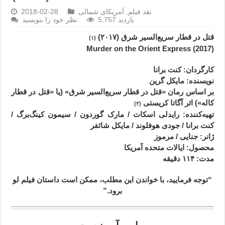
نقد فیلم
,
آمریکای شمالی
2018-02-28
5,757 بازدید
نظر خود را بنویسید
قتل در قطار سریع‌السیر شرق (۲۰۱۷)
(۱)
(2017) Murder on the Orient Express
کارگردان: کنت برانا
نویسنده: مایکل گرین
بر اساس رمان «قتل در قطار سریع‌السیر شرق» (یا «
قتل در قطار
کاله»
) اثر آگاتا کریستی
(۲)
تهیه‌کننده: رایدلی اسکات / مارک گوردون / سیمون کینگ‌برگ /
کنت برانا / جودی هوفلوند / مایکل شائفر
ژانر
: جنایی / مرموز
محصول
: ایالات متحده آمریکا
مدت
: ۱۱۴
دقیقه
“توجه فرمایید،‌ با خواندن این مطلب، ممکن است داستان فیلم لو
برود.”