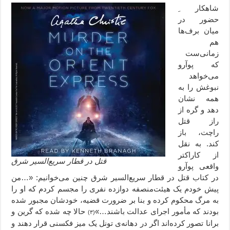
شاهکار ِ
حضور در
میان برف‌ها
هم
زمانی‌ست
که پوآرو
می‌خواهد
نبوغش را به
همه نشان
دهد و گره از
راز قتل
راچت، باز
کند. به نقل
از کاراکتر
قتل در قطار سریع‌السیر شرق
واقعی پوآرو
در کتاب قتل در قطار سریع‌السیر شرق چنین می‌خوانیم: «…من
پیش خودم یک هیئت‌منصفه دوازده نفری را مجسم کردم که او را
به مرگ محکوم کرده و بنا بر ضرورت قضیه، خودشان مجبور شده
بودند که مأمور اجرای عدالت باشند…»
حالا چه شده که گرین و
(۳)
برانا تصور کرده‌اند اگر در دهانه‌ی تونل یک میز فکسنی قرار دهند و