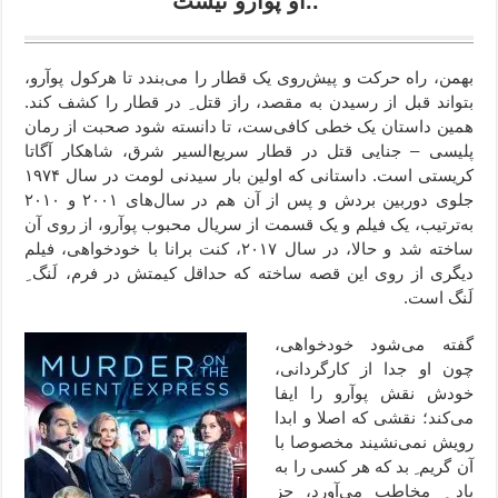
او پوآرو نیست..
بهمن، راه حرکت و پیش‌روی یک قطار را می‌بندد تا هرکول پوآرو،
بتواند قبل از رسیدن به مقصد، راز قتل ِ در قطار را کشف کند.
همین داستان یک خطی کافی‌ست، تا دانسته شود صحبت از رمان
پلیسی – جنایی قتل در قطار سریع‌السیر شرق، شاهکار آگاتا
کریستی است. داستانی که اولین بار سیدنی لومت در سال ۱۹۷۴
جلوی دوربین بردش و پس از آن هم در سال‌‌های ۲۰۰۱ و ۲۰۱۰
به‌ترتیب، یک فیلم و یک قسمت از سریال محبوب پوآرو، از روی آن
ساخته شد و حالا، در سال ۲۰۱۷، کنت برانا با خودخواهی، فیلم
دیگری از روی این قصه ساخته که حداقل کیمتش در فرم، لَنگ ِ
لَنگ است.
گفته می‌شود خودخواهی،
چون او جدا از کارگردانی،
خودش نقش پوآرو را ایفا
می‌کند؛ نقشی که اصلا و ابدا
رویش نمی‌نشیند مخصوصا با
آن گریم ِ بد که هر کسی را به
یاد ِ مخاطب می‌آورد، جز