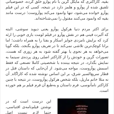
بقیه. کاراکتری که مایکل گرین با نام پوآرو خلق کرده، خصوصیاتی
تلفیق شده از پوآرو و هلمز دارد در نتیجه، کسی که در این فیلم
پوآرو خوانده می‌شود، تنها وانمود می‌کند پوآروست؛ درست مانند
بقیه که وانمود می‌کنند مقتول را نمی‌شناخته‌اند.
برای اکثر مردم دنیا هرکول پوآرو یعنی دیوید سوشی، البته
که آلبرت فینی هم در نقش پوآرو در فیلم لومت بازی خوبی را ارئه
کرد که برایش نامزدی جوایز اسکار و بفتا را به همراه داشت؛ اما
برانا کوچک‌ترین تلاشی نمی‌کند تا در تعریف پوآرو بگنجد، بلکه گویا
می‌خواهد به هر نحوی یا بهتر گفته شود به هر زوری که هست،
تصورات گرین و خودش را از کاراکتر اصلی روی پرده‌ی سینما به
نمایش بگذارد، در نتیجه بیننده با شخصیتی کاملا تصنعی که فقط
اسمش پوآروست، مواجه می‌شود. از آن‌جایی که داستان قتل در
قطار سریع‌السیر شرق، بر این اساس نوشته شده که کاراگاه ِ آن
نه مثلا خانم مارپل، بلکه شخص هرکول پوآروست،‌ در نتیجه با چنین
کاراکتر نامأنوسی، فرم داستان و به‌طبع آن فرم فیلم بر هم خورده
است.
این درست است که در
نوشتن فیلم‌نامه‌ی اقتباسی،
حتما لازم نیست اصل