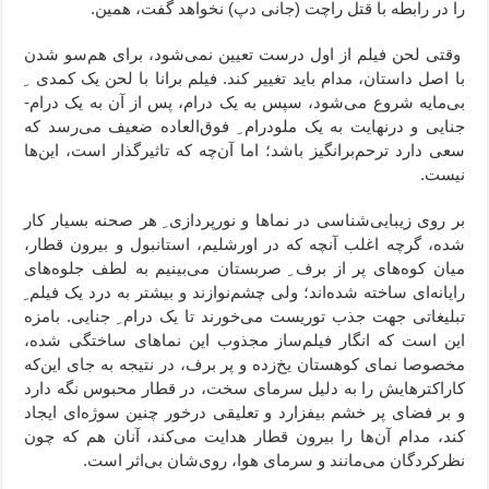
را در رابطه با قتل راچت (جانی دپ) نخواهد گفت، همین.
وقتی لحن فیلم از اول درست تعیین نمی‌شود، برای هم‌سو شدن
با اصل داستان، مدام باید تغییر کند. فیلم برانا با لحن یک کمدی ِ
بی‌مایه شروع می‌شود، سپس به یک درام، پس از آن به یک درام-
جنایی و درنهایت به یک ملودرام ِ فوق‌العاده ضعیف می‌رسد که
سعی دارد ترحم‌برانگیز باشد؛ اما آن‌چه که تاثیرگذار است، این‌ها
نیست.
بر روی زیبایی‌شناسی در نماها و نورپردازی ِ هر صحنه بسیار کار
شده،‌ گرچه اغلب آنچه که در اورشلیم، استانبول و بیرون قطار،‌
میان کوه‌های پر از برف ِ صربستان می‌بینیم به لطف جلوه‌های
رایانه‌ای ساخته شده‌اند؛ ولی چشم‌نوازند و بیشتر به درد یک فیلم ِ
تبلیغاتی جهت جذب توریست می‌خورند تا یک درام ِ جنایی. بامزه
این است که انگار فیلم‌ساز مجذوب این نماهای ساختگی شده،
مخصوصا نمای کوهستان یخ‌زده و پر برف، در نتیجه به جای این‌که
کاراکترهایش را به دلیل سرمای سخت، در قطار محبوس نگه دارد
و بر فضای پر خشم بیفزارد و تعلیقی درخور چنین سوژه‌ای ایجاد
کند، مدام آن‌ها را بیرون قطار هدایت می‌کند، آنان هم که چون
نظرکردگان می‌مانند و سرمای هوا،‌ روی‌شان بی‌اثر است.