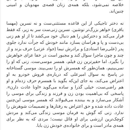
خلاصه نمی‌شود، بلکه همه‌ی زنان قصه‌ی مهدویان و امینی
چنین‌اند.
نه دختر تاجیکی از این قاعده مستثنی‌ست و نه نسرین (مهسا
باقری) خواهر بزرگ‌تر نوشین. نسرین زنی‌ست سر به زیر، که فقط
فرار می‌کند و دخترکش را هم دنبال خود می‌کشد تا از او هم زنی
بی‌دست و پا و هراسان بسازد مانند خودش که جرأت ندارد جلوی
پدر (علی‌رضا استادی) و برادرش نیما (جواد عزتی) حرف بزند و از
چند و چون ماجرا سوال کند و مجبور است در خفا عزای خواهرش
را بگیرد. اما حقیرترین زن فیلم، همسر موسی‌ست. زنی که او را
نمی‌بینیم، همان‌طور که همسرش او را نمی‌بیند. موسی گستاخانه
در پاسخ به سوال امیرعلی که درباره‌ی فروش خودرو به او
اعتراض می‌کند،‌ به جای این‌که بگوید با همسرم حرف زده‌ام و او
هم راضی‌ست، خیلی گذرا و ساده می‌گوید «اونا عادت دارن».
پاسخی که بی‌اهمیت بودن زن و فرزند و زندگی برای موسی را
آشکار می‌سازد و به بیننده می‌قبولاند که همسر موسی این‌چنین
عادت داده شده و حق اعتراض به رفتارها و تصمیمات شوهرش را
ندارد. زنی که گوش به فرمان موسی زندگی می‌کند و مردش
کوچک‌ترین ارزشی برای او قائل نیست؛ مردی که به نظر برای
همه‌ی مادر است و برای خانواده‌ی خودش زن بابا.