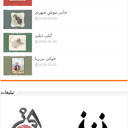
جانی موشِ شهری
2026-05-09
اَپلی دَپلی
2026-05-06
خوکی بی‌ریا
2026-05-01
تبلیغات