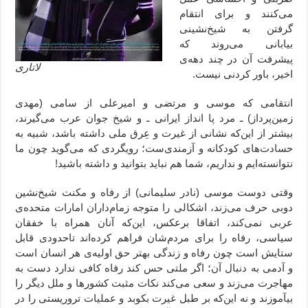
می‌‌کنند و برای انتقام
گرفتن به شیخ‌نشینی
بیابانی می‌روند که
پیشرفت آن در چند دهه‌ی
لاتاری
اخیر، باور کردنی نیست.
انتقامی که موسی و مرتضی و امیرعلی از سامی (مهدی
زمین‌پرداز) ـ مرد پا انداز ایرانی ـ و شیخ جوان عرب می‌گیرند،
بیشتر از این‌که نشانی از غیرت و عِرق ملی داشته باشد، شبیه به
حسادت‌های کودکانه و آزمندی‌ست؛ رویگردی که می‌گوید چون ما
نتوانسته‌ایم و نداریم، شما هم نباید بتوانید و داشته باشید!
وقتی دوست موسی (نادر سلیمانی) از رفاه و مکنت شیخ‌نشین
دوبی حرف می‌زند، اشکالی را متوجه زمام‌داران امارات متحده‌ی
عربی نمی‌کند، اتفاقا برعکس، این‌که آنان همراه با خفقان
سیاسی، رفاه را برای مردم‌شان فراهم کرده‌اند تاحدودی قابل
ستایش است چون رفاه و زندگی بهتر حق اولیه‌ی هر انسان است
و آدمی به دنبال آن؛ اگر ملتی حس کند رفاه کافی ندارد دست به
مهاجرت می‌زند و سعی می‌کند نکات مثبت کشورها و ملل دیگر را
بیآموزند و نه این‌که بر طبل غیرت بکوبد و عملیات تروریستی را در