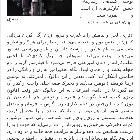
توجیه کننده‌ی رفتارهای
خشن ِ کارکترهای آن است
و نمودی‌ست از
لاتاری
جهان‌بینی‌ای عقب‌مانده.
لاتاری، لحن و پیامش را با غیرت و بیرون زدن رگ ِ گردن مردانی
که زن را جنس دوم و ضعیفه می‌دانند و به او برای هر کار و نظر و
تصمیمی به نام عشق و دوست داشتن و ناموس‌پرستی دستور
می‌دهند، توجیه می‌کند. «موهاتو چرا رنگ کردی؟» با لحنی
طلب‌کارانه از دهان امیرعلی خارج می‌شود تا فیلم‌ساز گربه را دم
حجله بکشد و از همان ابتدا، نگاه تحقیرآمیز به زن و زنانگی را در
فیلمش آشکار کند. کمی بعدتر از این دیالوگ، امیرعلی به نوشین
(زیبا کرمعلی) توهین می‌کند و دخترک قصه خیلی راحت از کنار آن
می‌گذرد تا در ادامه، امیرعلی به این دیالوگ «هر وقت آقاتون
چیزی گفت، فقط بگو چشم..» برسد و نوشین هم با شنیدن آن
ذوق کند تا این‌چنین در فیلم لاتاری، زن، گوش به فرمان و منفعل
ترسیم شود. آن هم نوشین زیبا، که بیننده او را تحصیل کرده،
هدفمند، مستقل و روی ِ پای ِ خود شناخته؛ ولی همین نوشین،
کم‌کم دخترکی سرخوش و رویاپرداز از آب درمی‌آید که خوب و بد را
درست تشخیص نمی‌دهد و نیاز به مراقبت همه جانبه و مداوم دارد.
این نوع نگاه مردسالارانه و از بالا به زن، فقط در رابطه با نوشین