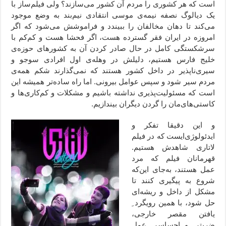
است که هر کشوری را مردم آن کشور می‌سازند؟ ولی فیلم‌ساز با
یک دیالوگ نصفه نیمه‌ی موسی انتقادی نیم‌بند به وضع موجود
می‌کند تا دهان مخالفان را ببیندد و فراموشش می‌شود که اگر
امروزه در ایران فقر گسترده هست، اگر فحشا هست و کم‌کم با
سرشکستگی کامل در حال صادر کردن آن به کشورهای حوزه‌ی
خلیج فارس هستیم، دلیلش در وهله‌ی اول افرادی سوجو و
سیری‌ناپذیر در داخل کشور هستند که نمی‌گذارند شکم همه‌ی
مردم سیر شود و سپس عوامل بیرونی. اما راه ساده‌تر همیشه این
است که مسئولیت‌پذیری نداشته باشیم و مشکلات و کم‌کاری‌ها و
کاستی‌های‌مان را گردن دیگران بیندازیم.
و این دقیقا تفکر و
ایدئولوژی‌ایست که در فیلم
لاتاری شاهدش هستیم.
قهرمانان فیلم که مرد
عمل هستند، به‌جای این‌که
شروع به پیگیری کنند تا
مشکل از داخل و ریشه‌ای
حل شود،‌ با همین رویگرد ِ
یافتن مقصر خارجی،
ضربتی و احساسی عمل