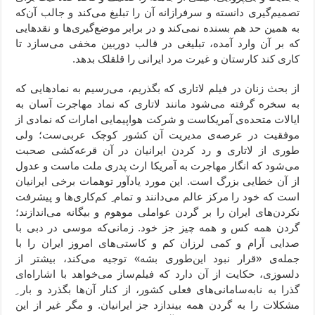
تصمیم‌گیری دانسته و سرفرازانه آن را تبلیغ می‌کند و جالب آن‌که
به همین‌ حد هم بسنده نمی‌کند و در برابر موضع‌گیری‌ها و نقدهایی
که بر آن وارد آمده، تبلیغی در قالب دوربین مخفی می‌سازد تا
کاری کند کارستان و غیرت مرد ایرانی را قلقلک بدهد.
از بحث زنان در فیلم لاتاری که بگذریم، می‌رسیم به نمادهایی که
به سخره گرفته می‌شود مانند لاتاری که نماد مهاجرت آسان به
ایالات متحده‌ی آمریکاست و شرکت هواپیمایی امارات که نمادی از
موفقیت در عرصه‌ی مدیریت آن کشور کوچک عربی‌ست؛ ولی
طوری از لاتاری و رد کردن ایرانیان در آن قرعه‌کشی صحبت
می‌شود که انگار مهاجرت به آمریکا ارث پدری ملت ماست و عدول
از آن خطایی بزرگ است. این مورد یادآور توهمات برخی ایرانیان
است که خود را مرکز عالم می‌دانند و تمام ِ کم‌کاری‌ها و پیشرفت
نکردن‌های ایران را بر گردن عواملی موهوم و بیگانه می‌اندازند؛
گردن همه کس و همه چیز جز خود. زمانی‌که موسی در دبی با
صدایی آرام و کمی لرزان کم و کاستی‌های امروز ایران را با
جمله‌ی «قرار نبود این‌طوری بشه»‌ توجیه می‌کند، بیشتر از
دلسوزی، حکایت از آن دارد که فیلم‌ساز می‌خواهد با اشاراه‌ای
گذرا به نابه‌سامانی‌های فعلی کشور،‌ از کنار آن‌ها بگذرد و بار ِ
مشکلات را به گردن همه بیندازد جز ایرانیان. و مگر غیر از این