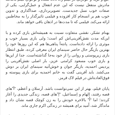
مادرش منفعل نیست که این عدم انفعال و عمل‌گرایی، یکی از
صفات خوب نسل جدیدست. تصویربرداری، صداگذاری و تدوین
خوب هم بر انسجام کار افزوده و فیلمی تاثیرگذار را به مخاطبین
ارائه می‌کند. فیلمی که تا مدت‌ها در اذهان باقی خواهد ماند.
بهنام تشکر، نقشی متفاوت نسبت به همیشه‌اش بازی کرده و با
این‌که مدت نقش‌آفرینی‌اش کم است؛ ولی بازی بسیار خوب و
موثری را ارائه داده‌است. پانته‌آ پناهی‌ها هم که این روزها خود را
بهترین بازیگر حال حاضر سینمای ایران معرفی کرده، طبق انتظار
بازی زیرپوستی و روانی را از خود به‌جا گذاشته‌است. جدا از این‌ها
و بازی خوب مسعود کرامتی عزیز، بار اصلی نقش‌آفرینی را
پردیس احمدیه، بازیگر جوان و خوش‌آتیه سینمای ایران بر دوش
می‌کشد. باید آفرینی گفت به خانم احمدیه برای بازی پیوسته و
فوق‌العاده‌اش در فیلم لاک قرمز.
پایان فیلم، بهتر از این نمی‌توانست باشد. اَرسلان و اَعظم، “اَ”های
قصه رفتند، اِلهام و اِسماعیل، “اِ”های قصه، زندگی جدیدی را آغاز
کردند؛ اما “اُ” بالاخره خودش را به زن کوچک قصه نشان داد و
ماندگار شد، اُمید برای همیشه در زندگی اکرم جاری ماند.