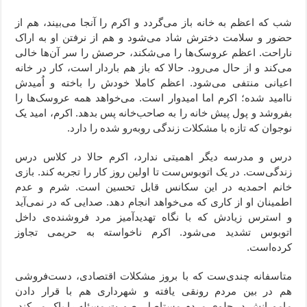
شب که اعظم به خانه باز می‌گردد و اکرم را آنجا می‌بیند، هم از
حضور و سلامت دخترش شاد می‌شود و هم از نرفتن او به اراک
ناراحت. اعظم عروسک‌ها را می‌شکند، حرصش را سر آن‌ها خالی
می‌کند و از حال می‌رود. حالا که باز هم باردار است،‌ کار در خانه
اعیانی منتفی می‌شود. اعظم کاملا خودش را باخته و اُمیدش
ناامید شده؛ اکرم اما امیدوار است. می‌خواهد همه عروسک‌ها را
بفروشد و پول پیش خانه را به صاحب‌خانه پس بدهد. اکرم، امید یک
نوجوان که تازه با مشکلات زندگی روبه‌رو شده را دارد.
درس و مدرسه دیگر اهمیتی ندارد، اکرم حالا در کلاس درس
زندگی‌ست. در یک اتوبوس‌ست تا اولین روز کار را تجربه کند. بازی
خانم احمدیه در این سکانس قابل تحسین است. شرم و عدم
اطمینان او از کاری که می‌خواهد انجام دهد. صدایی که در نمی‌آید
و استرس زیادش که با نگاه تهدیدآمیز مرد فروشنده‌ی داخل
اتوبوس تشدید می‌شود. اکرم ناخواسته به حریمی تجاوز
کرده‌است.
متاسفانه چندی‌ست که با بروز مشکلات اقتصادی، دست‌فروشی
هم در بین مردم رونقی یافته و شهرداری هم با قرار دادن
مامورانش در جلوی مردم مستاصل، صورت مسئله را پاک می‌کند.