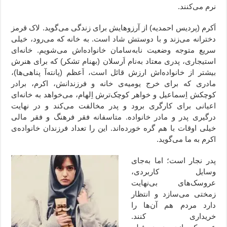
نرم می‌کنند.
اَکرم (پردیس احمدیه) از آرزوهایش برای زندگی می‌گوید. لاک قرمز
دخترانه می‌زند و با دوستش شاد است. به خانه که می‌رود، خیلی
سریع متوجه وضعیت نابه‌سامان خانواده‌اش می‌شویم. خانه‌ای
استیجاری، پدری معتاد به‌نام اَرسلان (بهنام تشکر) که برای هنرش
بیشتر از خانواده‌اش ارزش قائل است،‌ اَعظم (پانته‌آ پناهی‌ها)،
مادری که برای خرج یومیه‌ی خانه و فرزندانش، اکرم، برادر
کوچکش اِسماعیل و خواهر کوچک‌ترش اِلهام، می‌خواهد به خانه‌ای
اعیانی برای کارگری برود و پدر مخالفت می‌کند و در نهایت
درگیری پدر و مادر خانواده. متاسفانه فقر فرهنگ و فقر مالی
خیلی اوقات با هم گره خورده‌اند. این را تعداد فرزندان خانواده‌ی
اکرم به ما می‌گوید.
پدر نجار است؛ اما به‌جای
وسایل کاربردی،
عروسک‌های بی‌نهایت
زمختی می‌سازد و انتظار
دارد مردم هم آن‌ها را
خریداری کنند.