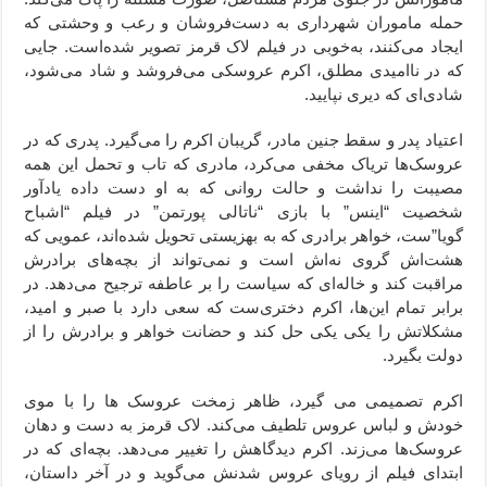
حمله ماموران شهرداری به دست‌فروشان و رعب و وحشتی که
ایجاد می‌کنند، به‌خوبی در فیلم لاک قرمز تصویر شده‌است. جایی
که در ناامیدی مطلق، اکرم عروسکی می‌فروشد و شاد می‌شود،
شادی‌ای که دیری نپایید.
اعتیاد پدر و سقط جنین مادر، گریبان اکرم را می‌گیرد. پدری که در
عروسک‌ها تریاک مخفی می‌کرد، مادری که تاب و تحمل این همه
مصیبت را نداشت و حالت روانی که به او دست داده یادآور
شخصیت “اینس” با بازی “ناتالی پورتمن” در فیلم “اشباح
گویا”ست،‌ خواهر برادری که به بهزیستی تحویل شده‌اند، عمویی که
هشت‌اش گروی نه‌اش است و نمی‌تواند از بچه‌های برادرش
مراقبت کند و خاله‌ای که سیاست را بر عاطفه ترجیح می‌دهد. در
برابر تمام این‌ها، اکرم دختری‌ست که سعی دارد با صبر و امید،
مشکلاتش را یکی یکی حل کند و حضانت خواهر و برادرش را از
دولت بگیرد.
اکرم تصمیمی می گیرد، ظاهر زمخت عروسک ها را با موی
خودش و لباس عروس تلطیف می‌کند. لاک قرمز به دست و دهان
عروسک‌ها می‌زند. اکرم دیدگاهش را تغییر می‌دهد. بچه‌ای که در
ابتدای فیلم از رویای عروس شدنش می‌گوید و در آخر داستان،