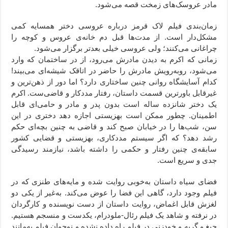
مادر عروسک‌های زمخت قصه می‌شود.
زمان‌بندی فیلم لاک قرمز درباره عروسی دختر همسایه کمی
مشکل‌دار است. از مدت‌ها قبل دم خانه‌ی عروس و کوچه را
چراغانی می‌کنند؛ ولی عروسی خیلی بعدتر برگزار می‌شود.
زمانی که اکرم به دیدن مادرش می‌رود، از در ساختمان که وارد
می‌شود، روبه‌رویش مادرش را حاضر در اتاقک شیشه‌ای می‌بیند!
کدام آسایشگاه روانی چنین ساختاری دارد؟ اما دور از ذهن‌ترین و
غیرقابل باورترین قسمت داستان، رفتار مددکار و قاضی‌ست. اکرم
یک دختر شانزده ساله است بدون پدر و مادر و حامی‌ای قابل
اطمینان. چطور ممکن است بهزیستی اجازه دهد دختری در این
سن، شب‌ها را در خیابان صبح کند و قاضی به چنین بچه‌ای حکم
رشد دهد؟ که اگر سیستم مددکاری، بهزیستی و قضایی کشور
سابقه‌ی چنین رفتار و حکمی را داشته باشد، نیازمند رسیدگی
جدی و سریع است.
فضای سیاه داستان به‌خوبی روایت شده و مایه‌های طنزی که در
فیلم وجود دارد، گاهی این فضا را عوض می‌کند. به‌غیر از یکی دو
لغزش قابل اغماض، روایت داستان از دست نویسنده و کارگردان
در نرفته و شاهد یک فیلم رئال-ملودرام، یکدست و منسجم هستیم.
جیغ و گریه و خودزنی در فیلم راه داده نشده و نوجوان فیلم به‌مانند