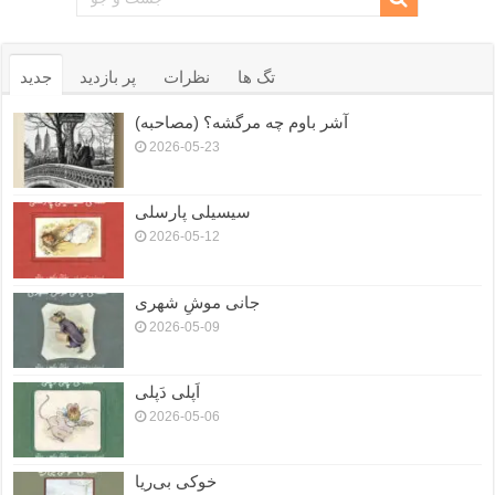
تگ ها
نظرات
پر بازدید
جدید
آشر باوم چه مرگشه؟ (مصاحبه)
2026-05-23
سیسیلی پارسلی
2026-05-12
جانی موشِ شهری
2026-05-09
اَپلی دَپلی
2026-05-06
خوکی بی‌ریا