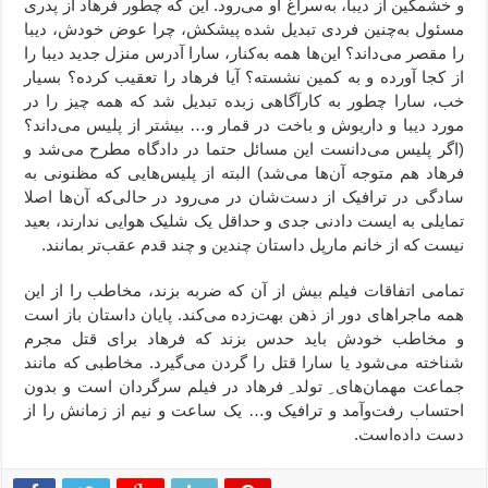
و خشمگین از دیبا، به‌سراغ او می‌رود. این که چطور فرهاد از پدری
مسئول به‌چنین فردی تبدیل شده پیشکش، چرا عوض خودش، دیبا
را مقصر می‌داند؟ این‌ها همه به‌کنار، سارا آدرس منزل جدید دیبا را
از کجا آورده و به کمین نشسته؟ آیا فرهاد را تعقیب کرده؟ بسیار
خب، سارا چطور به کارآگاهی زبده تبدیل شد که همه چیز را در
مورد دیبا و داریوش و باخت در قمار و… بیشتر از پلیس‌ می‌داند؟
(اگر پلیس می‌دانست این مسائل حتما در دادگاه مطرح می‌شد و
فرهاد هم متوجه آن‌ها می‌شد) البته از پلیس‌هایی که مظنونی به
سادگی در ترافیک از دست‌شان در می‌رود در حالی‌که آن‌ها اصلا
تمایلی به ایست دادنی جدی و حداقل یک شلیک هوایی ندارند، بعید
نیست که از خانم مارپل داستان چندین و چند قدم عقب‌تر بمانند.
تمامی اتفاقات فیلم بیش از آن که ضربه بزند، مخاطب را از این
همه ماجراهای دور از ذهن بهت‌زده می‌کند. پایان داستان باز است
و مخاطب خودش باید حدس بزند که فرهاد برای قتل مجرم
شناخته می‌شود یا سارا قتل را گردن می‌گیرد. مخاطبی که مانند
جماعت مهمان‌های ِ تولد ِ فرهاد در فیلم سرگردان است و بدون
احتساب رفت‌وآمد و ترافیک و… یک ساعت و نیم از زمانش را از
دست داده‌است.