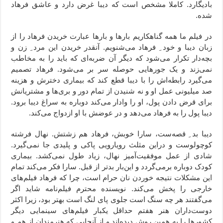
بادیگارد. کاملا مشخص است که دیبا غرض دارد و عاشق فرهاد
شده.
در فیلم ما همه گناهکاریم بارها و بارها عبارت خریدن فرهاد را از
زبان دیبا و خود ِ فرهاد می‌شنویم. آنقدر خریدن این مرد ِ زن و
بچه‌دار تکرار می‌شود که دیگر آن ضربه‌ای که باید را به مخاطب
نمی‌زند و یک جورهایی حوصله سر بر می‌شود. فرهاد تصمیم
می‌گیرد رابطه‌اش را با دیبا قطع کند که بیماری دخترش و هزینه
صد میلیونی عمل او و نه شنیدن از تمام دور و بری‌ها و مشتریانش
برای قرض دادن پول، او را وادار می‌کند دوباره به سراغ دیبا برود.
دیبا پول را به فرهاد می‌دهد و در عوضش با او ازدواج می‌کند.
دیبا بد ِ قصه‌ست، سارا خوبش، فرهاد هم زشتش. نهال فرشته
کوچولوست و دراین مثلث رویارویی پاکی و پلیدی جا نمی‌گیرد.
شادی از عمل موفقیت‌آمیز نهال، زیاد طول نمی‌کشد. بیماری
کودک دوباره برمی‌گردد و این‌بار بدتر از قبل. سارا فکر می‌کند تمام
این مشکلات نتیجه خوردن نان حرام است، چرا که فرهاد فیلم‌های
خارجی را پخش می‌کند. نویسنده محترم فیلم‌نامه شاید اگر
می‌گفتند هر چه سنگ است جلوی پای لنگ است بهتر بود، زیرا اکثر
دوست‌داران هنر هفتم حداقل یکبار فیلم‌های سینمایی دیگر
کشورها را به همین روش دیده‌اند و از آنجایی که هنرمندان از هم و