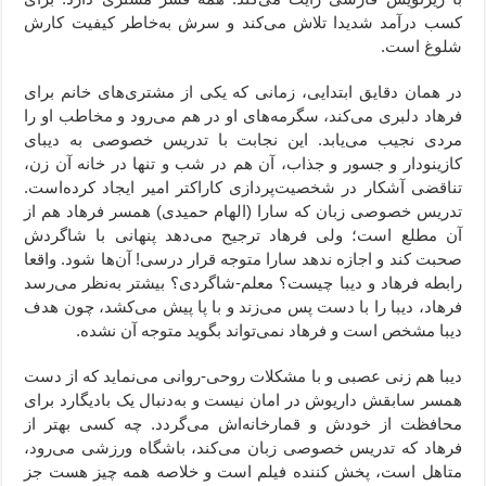
کسب درآمد شدیدا تلاش می‌کند و سرش به‌خاطر کیفیت کارش
شلوغ است.
در همان دقایق ابتدایی، زمانی که یکی از مشتری‌های خانم برای
فرهاد دلبری می‌کند، سگرمه‌های او در هم می‌رود و مخاطب او را
مردی نجیب می‌یابد. این نجابت با تدریس خصوصی به دیبای
کازینودار و جسور و جذاب، آن هم در شب و تنها در خانه آن زن،
تناقضی آشکار در شخصیت‌پردازی کاراکتر امیر ایجاد کرده‌است.
تدریس خصوصی زبان که سارا (الهام حمیدی) همسر فرهاد هم از
آن مطلع است؛ ولی فرهاد ترجیح می‌دهد پنهانی با شاگردش
صحبت کند و اجازه ندهد سارا متوجه قرار درسی! آن‌ها شود. واقعا
رابطه فرهاد و دیبا چیست؟ معلم-شاگردی؟ بیشتر به‌نظر می‌رسد
فرهاد، دیبا را با دست پس می‌زند و با پا پیش می‌کشد، چون هدف
دیبا مشخص است و فرهاد نمی‌تواند بگوید متوجه آن نشده‌.
دیبا هم زنی عصبی و با مشکلات روحی-روانی می‌نماید که از دست
همسر سابقش داریوش در امان نیست و به‌دنبال یک بادیگارد برای
محافظت از خودش و قمارخانه‌اش می‌گردد. چه کسی بهتر از
فرهاد که تدریس خصوصی زبان می‌کند، باشگاه ورزشی می‌رود،
متاهل است، پخش کننده فیلم است و خلاصه همه چیز هست جز