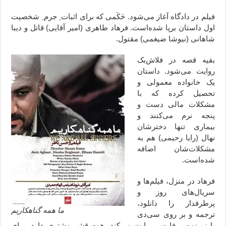
فیلم در دادگاه آغاز می‌شود. حَکَمی که برای اثبات ِ جرم ِ شخصیت
اول داستان برپا شده‌است. فرهاد طاهری (امیر آقایی) قاتل و دیبا
شاهانی (نیوشا ضیغمی) مقتول.
بقیه قصه در فلاش‌بک
روایت می‌شود. داستان
یک خانواده معمولی و
تحصیل کرده که با
مشکلات مالی دست و
پنجه نرم می‌کنند و
بیماری تنها دخترشان
نهال (رایا رحیمی) هم به
مشکلات‌شان اضافه
شده‌است.
فرهاد در منزل، فیلم‌ها و
سریال‌های روز و
پرطرفدار را دانلود،
ما همه گناهکاریم
ترجمه و بر روی سی‌دی
با زیرنویس فارسی رایت می‌کند. همه قشر مشتری دارد. برای