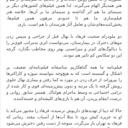
هنر همدیگر الهام می‌گیرند، لذا همین فیلم‌های کشورهای دیگر بر
سینمای ما هم اثر گذاشته و سینمای ما بر آن‌ها. خلاصه هنر
فیلم‌سازی ما هم تا حدودی مرهون همین فیلم‌ها،
پخش‌کننده‌های‌شان و تعامل آثار هنرمندان با هم است، باری.
دو ملودرام صحبت فرهاد با نهال قبل از جراحی و سپس زدن
موهای دخترک در بیمارستان، می‌توانست اثری به‌مراتب قوی‌تر را
با دیالوگ‌های کم‌تر و میزانسنی بهتر روی مخاطب بگذارد، گرچه
این دو سکانس کم تاثیر هم نبودند.
فیلم‌نامه ما همه گناهکاریم متاسفانه فیلم‌نامه‌ای ضعیف، پر
اشکال و گسسته است که به هیچ‌وجه نتوانسته سوژه و کاراکترها
را بپروراند. از حرف زدن در مورد به کما رفتن و بیماری نهال جلوی
رویش گرفته تا یک مرتبه و بدون پیش‌زمینه‌ای قوی و کار شده از
درامی اجتماعی به وسط ماجرای هولناک ِ همسر سابق ِ روانی و
درصدد انتقام پریدن، آن هم با بازی‌های کلیشه‌ای و خسته‌کننده‌.
حالا که دیبا از تهدیدهای داریوش ترسیده، فرهاد را مجبور می‌کند با
او به جزیره کیش برود تا مثلا آب‌ها از آسیاب بیفتد. زمانی که
فرهاد به تهران باز می‌گردد، متوجه از دست رفتن دخترش می‌شود