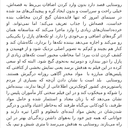
روستایی قصد دارد بدون وارد کردن اضافاتِ بی‌ربط به قصه‌اش،
خیلی راحت و سرراست و بدون ایجاد گره و پیچیدگی‌های مد شده
در سینمای امروز که تنها فایده‌شان گیج کردن مخاطب بنده
خداست، قصه‌اش را جذاب تعریف می‌کند؛ اما نمی‌تواند. او
خرده‌داستان‌های زیادی را وارد ماجرا می‌کند که متاسفانه همان
اثر گره‌های اضافی و بی‌خودی را دارد. او تکه‌های پازل را یکی‌یکی
رو می‌کند و اجازه می‌دهد بیننده تکه‌ها را بردارد، نگاه‌شان کند و
کنار هم بچیند و کم‌کم به تصویر اصلی نزدیک شود و از فهمیدن و
کشف کردن لذت ببرد؛ اما مخاطب مجبور است تکه‌های زیادی از
پازل را دور بیندازد و دومرتبه به‌نحوی گیج شود. البته که او سعی
کرده در این فیلم به هدفش برسد یعنی نمایش بخشی از کثافتی که
پلیس‌های مبارزه با مواد مخدرِ آگاهی روزانه درگیرش هستند.
روستایی بلد است با نشان دادن آن‌چه که بسیاری از مردم
پاستوریزه‌ی کشور کوچک‌ترین اطلاعاتی از آن‌ها ندارند، بیننده‌اش
را شوکه و میخکوب کند و در این فیلم سختی کار مأموران پلیس را
نشان می‌دهد که با زنان معتاد و استثمار شده و حامل مواد
طرفند، با کودکانی بی‌گناه طرفند که به‌خاطر اعتیاد والدین و درگیر
شدن‌شان در پخش مواد آینده‌ای نامعلوم و اکثرا تیره دارند و
جوانانی که همه چیز خود را به‌هوای داشتن زندگی‌ای بهتر در این
راه می‌بازند. روستایی به هدفش می‌رسد تا متری شیش و نیم، یک