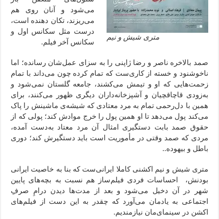
می‌شود و آنان روی هم
می‌ریزند، تکان دهنده است،
درست مثل سکانس اول و
متری شیش و نیم
سکانس آخر فیلم.
صمد بالاخره ناصر و رضا ژاپنی را به سزای عمل‌شان رسانده؛ اما
ناخوشنود و خسته از کاری‌ست که تمام کرده چون می‌داند با تمام
زحمت‌هایی که او و تیمش می‌کشند، جامعه گلستان نمی‌شود و
به‌زودی قاچاقچیان و آشپزخانه‌داران دیگری ظهور می‌کنند، برای
همین با دل‌رحمی تمام به مرد معتادی که شیشه‌ی ماشینش را پاک
می‌کند پول می‌دهد تا او همین پول را خرج موادش کند؛ پولی که از
حقوق صمد بابت دستگیری امثال آن مرد معتاد به‌دست آمده،
مردی که صمد وقتی در مأموریت است باید دستگیرش کند؛ دوری
باطل و بیهوده..
متری شیش و نیم اکشنی کاملا ایرانی‌ست که بنا به خاصیت ایرانی
بودنش، احساسات فردی فیلم‌ساز هم نسبت به بچه‌های پایین
شهر در آن دخیل می‌شود و بعد از مدت‌ها دیدن درامِ صرفِ
اجتماعی به یادمان می‌آورد که چقدر به این دست از فیلم‌های
اکشن در سینمای‌مان نیازمندیم.