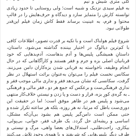
کلی متری شیش و نیم
به فیلم سیدی نزدیک و شبیه‌ است؛ ولی روستایی تا حدود زیادی
توانسته کارش را متمایز سازد و دیدگاه و حرف‌هایش را در قالبِ
محتوا و فرم، به عینیت برساند فقط کاش زمان فیلم این‌قدر
طولانی نبود.
شروع فیلم هولناک است و با تکیه بر قدرت تصویر، اطلاعات کافی
با کم‌ترین دیالوگ در اختیار بیننده گذاشته می‌شود. داستان،
داستانِ همیشگی پلیس‌ها و آدم بدهاست، آدم‌بدهایی که خود
قربانیان اصلی بزه و جرم و فقر هستند و کارآگاهانی که در حال
انجام وظیفه، ناخواسته به قربانی شدن بزه‌کاران دامن می‌زنند.
سکانس نخست فیلم را می‌توان به‌عنوان برائت استهلال در نظر
گرفت، سکانسی که نشان می‌دهد فقر و نداری مالی موجب فقر و
نداری فرهنگی‌ست و برعکس که جمعِ هر دو ـ فقر مالی و فرهنگی
ـ به گره‌ی کورِ بزه، فرار و دست و پا زدن و نیستیِ خلاف‌کار منتهی
می‌شود و پلیس هم در ظاهر موفق است؛ اما در حقیقت این
دوری‌ست باطل که مرتبا، نه هر روزه، بلکه هر ساعته تکرار شده و
حتی ممکن است دامن‌گیر پلیس هم بشود بی‌آن‌که مشکل،
اساسی و ریشه‌ای حل گردد. یک طرف فقر، جوانی، بی‌پولی،
بیکاری، راحت‌طلبی، استدلال‌های بعضا واهی، مرگ و نیستی و
طرف دیگر پلیس‌هایی که شریفند و با همه‌ی وجود تلاش می‌کنند