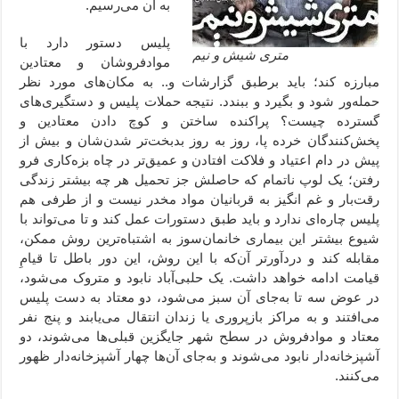
به آن می‌رسیم.
پلیس دستور دارد با
متری شیش و نیم
موادفروشان و معتادین
مبارزه کند؛ باید برطبق گزارشات و.. به مکان‌های مورد نظر
حمله‌ور شود و بگیرد و ببندد. نتیجه حملات پلیس و دستگیری‌های
گسترده چیست؟ پراکنده ساختن و کوچ دادن معتادین و
پخش‌کنندگان خرده پا، روز به روز بدبخت‌تر شدن‌شان و بیش از
پیش در دام اعتیاد و فلاکت افتادن و عمیق‌تر در چاه بزه‌کاری فرو
رفتن؛ یک لوپ ناتمام که حاصلش جز تحمیل هر چه بیشتر زندگی
رقت‌بار و غم انگیز به قربانیان مواد مخدر نیست و از طرفی هم
پلیس چاره‌ای ندارد و باید طبق دستورات عمل کند و تا می‌تواند با
شیوع بیشتر این بیماری خانمان‌سوز به اشتباه‌ترین روش ممکن،
مقابله کند و دردآورتر آن‌که با این روش، این دور باطل تا قیامِ
قیامت ادامه خواهد داشت. یک حلبی‌آباد نابود و متروک می‌شود،
در عوض سه تا به‌جای آن سبز می‌شود، دو معتاد به دست پلیس
می‌افتند و به مراکز بازپروری یا زندان انتقال می‌یابند و پنج نفر
معتاد و موادفروش در سطح شهر جایگزین قبلی‌ها می‌شوند، دو
آشپزخانه‌دار نابود می‌شوند و به‌جای آن‌ها چهار آشپزخانه‌دار ظهور
می‌کنند.