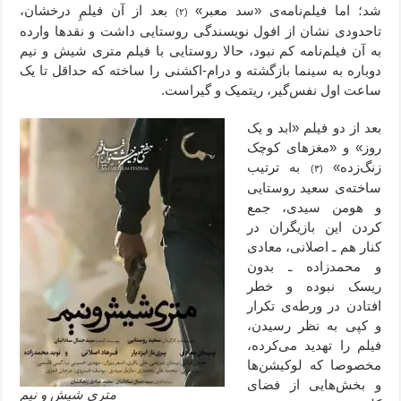
شد؛ اما فیلم‌نامه‌ی «سد معبر»
بعد از آن فیلمِ درخشان،
(۲)
تاحدودی نشان از افول نویسندگی روستایی داشت و نقدها وارده
به آن فیلم‌نامه کم نبود، حالا روستایی با فیلم متری شیش و نیم
دوباره به سینما بازگشته و درام-اکشنی را ساخته که حداقل تا یک
ساعت اول نفس‌گیر، ریتمیک و گیراست.
بعد از دو فیلم «ابد و یک
روز» و «مغزهای کوچک
زنگ‌زده»
به ترتیب
(۳)
ساخته‌ی سعید روستایی
و هومن سیدی، جمع
کردن این بازیگران در
کنار هم ـ اصلانی، معادی
و محمدزاده ـ بدون
ریسک نبوده و خطر
افتادن در ورطه‌ی تکرار
و کپی به نظر رسیدن،
فیلم را تهدید می‌کرده،
مخصوصا که لوکیشن‌‌ها
و بخش‌هایی از فضای
متری شیش و نیم