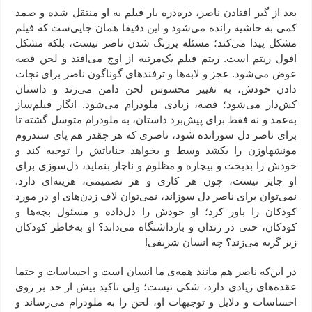
بعد از گیر افتادن ناصر، ذره‌ذره بار فیلم به او منتقل شده و صمد
کمی به حاشیه رانده می‌شود و این دقیقا همان جایی‌ست که فیلم
مشکل پیدا می‌کند؛ مسئله پررنگ شدن ناصر نیست، بلکه مشکل
افول ریتم است. ریتم فیلم یک‌مرتبه از اوج می‌افتد و لحن قصه
عوض می‌شود. عجز و لابه‌‌ها و ترفندهای گوناگون ناصر برای نجات
دادن خودش، به تغییر محسوس لحن دامن می‌زند و داستان
کش‌دار می‌شود؛ قصه، زیادی ملودرام می‌شود. انگار فیلم‌ساز
به‌عمد و نه فقط برای پیش‌برد داستان، به ملودرام متوسل گشته تا
برای ناصر دل سوزانده شود، ناصری که هر چقدر هم پای سندروم
مونشهاوزن را بکشد وسط و بخواهد جنایاتش را توجیه کند و
خودش را بدبخت و بیچاره و مظلوم و ناچار بنماید، دل‌سوزی برای
او جایز نیست، چون هر کاری و هر تصمیمی، هزینه‌ای دارد.
نمی‌توان برای ناصر دل سوزاند، نمی‌توان لاف زدن‌های او در مورد
کودکان را باور کرد؛ او خودش را دل‌داده و مسئول بچه‌ها و
کودکان، حتی در زندان و بازداشتگاه می‌داند؟ او به‌خاطر کودکان
زیر گریه می‌زند؟ چه انسان شریفی!
در این‌که ناصر هم مانند همه‌ی ما انسان است و احساسات و حتما
عقده‌های زیادی دارد، شکی نیست؛ ولی تاکید بیش از حد بر روی
احساسات و دلایل و توجیهات او، لحن را به ملودرام می‌رساند و