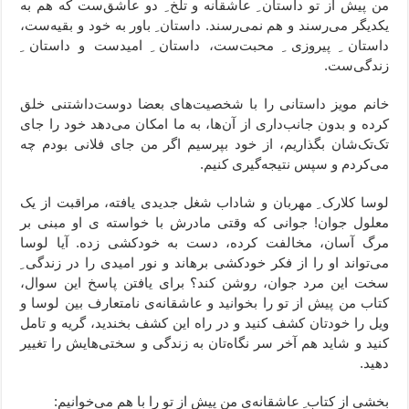
من پیش از تو داستان ِ عاشقانه و تلخ‌ ِ دو عاشق‌ست که هم به‌
یکدیگر می‌رسند و هم نمی‌رسند. داستان ِ باور به خود و بقیه‌ست،
داستان ِ پیروزی ِ محبت‌ست، داستان ِ امیدست و داستان ِ
زندگی‌ست.
خانم مویز داستانی را با شخصیت‌های بعضا دوست‌داشتنی خلق
کرده و بدون جانب‌داری از آن‌ها، به ما امکان می‌دهد خود را جای
تک‌تک‌شان بگذاریم، از خود بپرسیم اگر من جای فلانی بودم چه
می‌کردم و سپس نتیجه‌گیری کنیم.
لوسا کلارک ِ مهربان و شاداب شغل جدیدی یافته، مراقبت از یک
معلول جوان! جوانی که وقتی مادرش با خواسته ‌ی او مبنی بر
مرگ آسان، مخالفت کرده، دست به خودکشی زده. آیا لوسا
می‌تواند او را از فکر خودکشی برهاند و نور امیدی را در زندگی ِ
سخت این مرد جوان، روشن کند؟ برای یافتن پاسخ این سوال،
کتاب من پیش از تو را بخوانید و عاشقانه‌ی نامتعارف بین لوسا و
ویل را خودتان کشف کنید و در راه این کشف بخندید، گریه و تامل
کنید و شاید هم آخر سر نگاه‌تان به زندگی و سختی‌هایش را تغییر
دهید.
بخشی از کتاب ِ عاشقانه‌ی من پیش از تو را با هم می‌خوانیم: