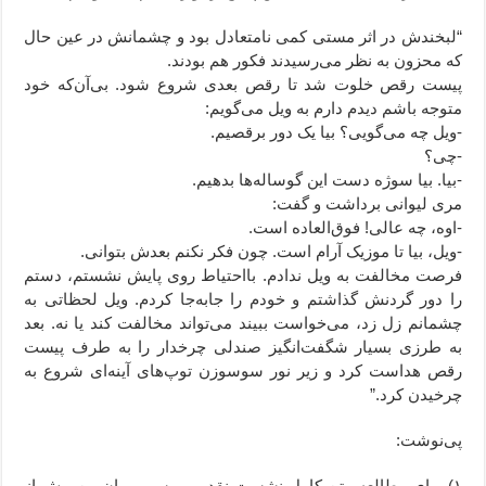
“لبخندش در اثر مستی کمی نامتعادل بود و چشمانش در عین حال
که محزون به نظر می‌رسیدند فکور هم بودند.
پیست رقص خلوت شد تا رقص بعدی شروع شود. بی‌آن‌که خود
متوجه باشم دیدم دارم به ویل می‌گویم:
-ویل چه می‌گویی؟ بیا یک دور برقصیم.
-چی؟
-بیا. بیا سوژه دست این گوساله‌ها بدهیم.
مری لیوانی برداشت و گفت:
-اوه، چه عالی! فوق‌العاده است.
-ویل، بیا تا موزیک آرام است. چون فکر نکنم بعدش بتوانی.
فرصت مخالفت به ویل ندادم. بااحتیاط روی پایش نشستم، دستم
را دور گردنش گذاشتم و خودم را جابه‌جا کردم. ویل لحظاتی به
چشمانم زل زد، می‌خواست ببیند می‌تواند مخالفت کند یا نه. بعد
به طرزی بسیار شگفت‌انگیز صندلی چرخدار را به طرف پیست
رقص هداست کرد و زیر نور سوسوزن توپ‌های آینه‌ای شروع به
چرخیدن کرد.”
پی‌نوشت:
۱) برای مطالعه متن کامل نشست نقد و بررسی رمان من پیش از