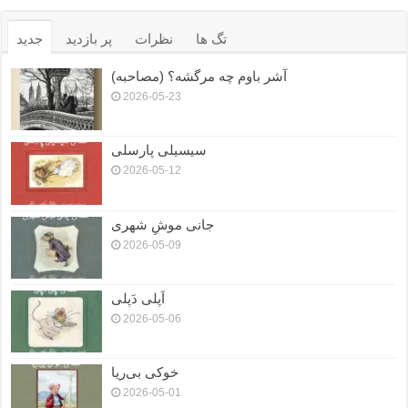
تگ ها
نظرات
پر بازدید
جدید
آشر باوم چه مرگشه؟ (مصاحبه)
2026-05-23
سیسیلی پارسلی
2026-05-12
جانی موشِ شهری
2026-05-09
اَپلی دَپلی
2026-05-06
خوکی بی‌ریا
2026-05-01