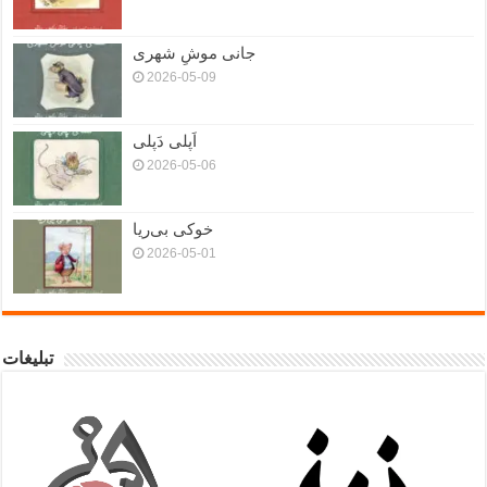
جانی موشِ شهری
2026-05-09
اَپلی دَپلی
2026-05-06
خوکی بی‌ریا
2026-05-01
تبلیغات