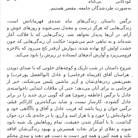
کودکانی بی‌گناه
به‌صورت طردشدگان جامعه، مقصر هستیم.
نرگس داستان زندگی‌های تباه شده‌ی قهرمانانش است،
زندگی‌هایی که هرگز درست و معتدل نمی‌شوند و روزهای خوش و
آرام، در آن‌ها پدیدار نخواهد شد. زندگی‌هایی که با فلاکت آغاز
شده‌‌اند و به تباهی ختم می‌شوند؛ حکایت آن زندگی‌هایی که چون
خشت اولش کج نهاده شده، دیوارش آن‌قدر کج می‌رود که بالاخره
فرومی‌ریزد و آوارش آدم‌های ایستاده در زیرش را نابود می‌کند.
شروع داستان در شب تاریک و کوچه‌های خلوتی که با صدای دویدن
ِ هراسان آفاق (فریماه فرجامی) و عادل (ابوالفضل پورعرب) و
نفس‌نفس زدن‌های‌شان و آژیر ماشین پلیس می‌شکند، خبر از
فرجامی بد برای آنان می‌دهد؛ حتی آن ملاقات ابتدایی ناخواسته‌ی
عادل با نرگس (عاطفه رضوی) هم که گویی دری جدید را در برابر
عادل گشوده، کارساز نیست و شاید بی‌گناه‌ترین کاراکتر فیلم،
نرگس جوان و زیبا باشد که فریب عادل و آفاق و ناآگاهی خود و
خانواده‌اش را خورد و با هزار امید و آرزو، پا در خانه‌ی یک دزد جوان
گذاشت، تا با آشکار شدن حقیقت، تمام رویاهایش یک شبه نابود
شوند و تقلای او برای نجات همسرش و بهبود زندگی‌شان افاقه
نکند و همه کس و همه چیز دست به دست هم دهند و سدی محکم