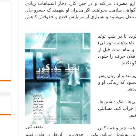
ارو مصرف می‌کند و در حین کار، دچار اشتباهات زیادی
گواهی سلامت بخواهند. اگر مدیران او بفهمند که خسرو حال
 منتقل می‌شود و بسیاری از مزایایش قطع و حقوقش کاهش
ردد تا در شب تولد
ناهید(هانیه توسلی)
 و تمام مدت قبل از
فلان حرف را جلوی
و نکنند.
‌رسد و از زبان پسر
شود که زندگی او و
دهد.
‌ها، شک داشتن‌ها،
ا خراب کند. مسائلی
یم.
نقطه کور
همه چیز و همه کس
 به‌شمار می‌آید. یکی از جدی‌ترین ِ آن‌ها. در طول فیلم