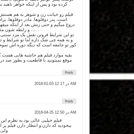
کرده بود و پس از اینکه خواهر ناهید ب
فیلم رو خیانت زن و شوهر به هم هستش 
است. پدر دوقلوها. مادر دوقلوها. بر
دروغ میگیم و حتی زنش بعد از اینکه میفه
و رابطه شون مثل قبلا ادامه پیدا میکنه و رابطه خواهر فروتن که …. .
تو این شرایط فروتن نقش یک مرد سنتی 
و به همه چی شک داره اما تو شرایط و دن
کور تو جامعه است که دیگه دوره اش تموم
بقیه موارد فیلم هم حاشیه هایی هست 
موقع نمیتونید با قاطعیت و بطور صد در
Reply
2018-01-03 در 12:17 AM
Reply
2018-04-25 در 12:50 AM
فیلم خیلیی عالی بود.به نظرم این
بیخودیه که دارن.و انتظار دارن فیلم پر 
ولی 