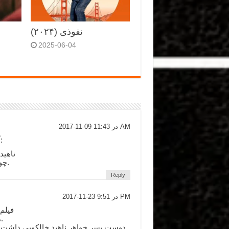
نفوذی (۲۰۲۴)
2025-06-04
2017-11-09 در 11:43 AM
آخرای فیلم یه دیالوگ خیلی خوب داشت بنظرم:
ناهید
چون همیشه به جای عذرخواهی داد و بیداد میکنی.
Reply
2017-11-23 در 9:51 PM
فیلم 
1. مردی که وارد خونه شده بود خالکوبی داشت.