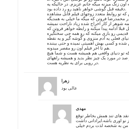
ه اون زنگ میزنه میگه جانم عزیزم. در حالیکه یه
دقیقه قبل گوشی خواهر ناهید رو رد داده بود.
که تو روابط متعدد زوجهای فیلم قابل مشاهده
ادر محمدرضا فروتن که میگه ما خیلی به همدیگه
مه شوهر از کار اخراج شده زیاد ناراحت نمیشه
قدیمی رو بازی میکنه که رو همه چی سختگیره
یای فعلی یه آدم منزوی و گوشه گیر و یه نقطه
 شده و کسی بهش اهمیتی نمیده و حتی بیننده
هم تا اخر فیلم اون رو مقصر میدونه.
که تو دنیای واقعی هم همیشه هست و شما هیچ
 صد در مورد یک چیز نظر بدید و همیشه راههای
در رویی برای یه نظریه هست.
زهرا
عالی بود
مهدی
 نقد های تند همش بخاطر توقع
از نو اوری باشه.ایراداتی داشت
من به شخصه لذت بردم خیلی