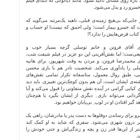
اره روی مسائل تاکید نشود. مانند دیالوگی که ابتدای فیلم
خسرو رد و بدل می‌شود.
ایی‌که بی‌هیچ زمینه‌ی قبلی، ناهید یک‌مرتبه می‌گوید که
 که خسرو بیمار است؛ ولی احمق که نیست! او حساب و
کتاب قرص‌هایش را ندارد؟!
ی آقای فروتن و خانم توسلی گرچه بسیار خوب و
عی‌ست؛ اما نقش‌آفرینی این دو عزیز در فیلم شیفت شب،
ی محمدرضا فروتن، و مردن به وقت شهریور، برای هانیه
لی را یادآوری می‌کند. شخصیت نادر هم با بازی محسن
یی، طبق روال معمول، متاسفانه تکرار تمامی نقش‌های
ته‌ی ایشان است، آن هم بدون کوچک‌ترین تغییری. باید دید
ی کیایی گرامی در آینده نقش متفاوتی را قبول می‌کند و آیا
گردانی می‌تواند بازی ِ دیگری از ایشان بگیرد یا هم‌چنان
 گیر افتادن او در لوپ ِ بی‌پایان خواهیم بود.
و برای رساندن دوقلوها به دست پدر یا مادرشان، راهی یک
 درون شهری می‌شود. سفری که شاید به او کمک کند
تر از این‌ها قدر زن و بچه و زندگی‌اش و حتی خودش را
د.