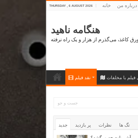
درباره من
خانه
THURSDAY , 6 AUGUST 2026
هنگامه ناهید
فیلم با مخلفات
نقد فیلم
تگ ها
نظرات
پر بازدید
جدید
آشر باوم چه مرگشه؟