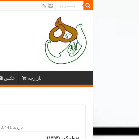
بازارچه
عکس
10,441 بازدید
نقطه کور (۱۳۹۴)