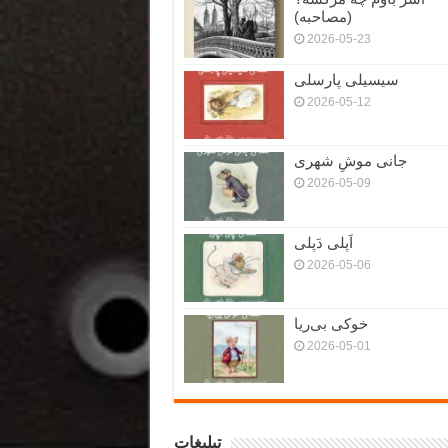
(مصاحبه)
2026-05-23
سیسیلی پارسلی
2026-05-12
جانی موشِ شهری
2026-05-09
اَپلی دَپلی
2026-05-06
خوکی بی‌ریا
2026-05-01
تبلیغات