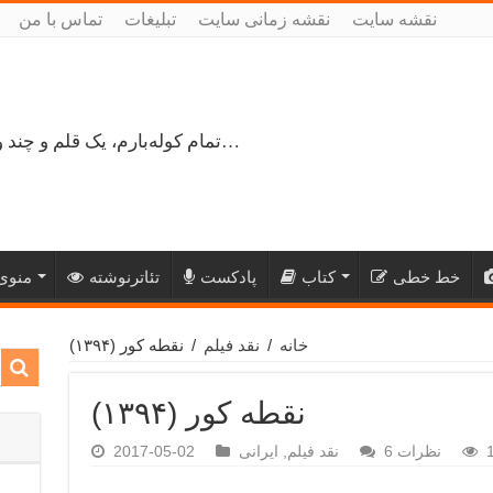
نقشه سایت
نقشه زمانی سایت
تبلیغات
تماس با من
تمام کوله‌بارم، یک قلم و چند ورق کاغذ، می‌گذرم از هزار و یک راه نرفته…
خط خطی
کتاب
پادکست
تئاترنوشته
منوی 
خانه
/
نقد فیلم
/
نقطه کور (۱۳۹۴)
نقطه کور (۱۳۹۴)
نظرات 6
نقد فیلم
,
ایرانی
2017-05-02