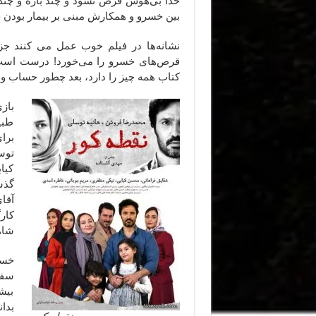
خدا بی‌هوش فرض نشود و چند باره و چند ب
بین خسرو و همکارش مبنی بر بیمار بودن 
نشانه‌ها در فیلم خوب عمل می کنند جز ج
قرص‌های خسرو را می‌خورد! درست است
کتاب همه چیز را دارد، بعد چطور حساب و 
باز
طبی
برا
توس
کیا
گذش
آقا
کار
شاهد
خسر
سفر
بیش
بدان