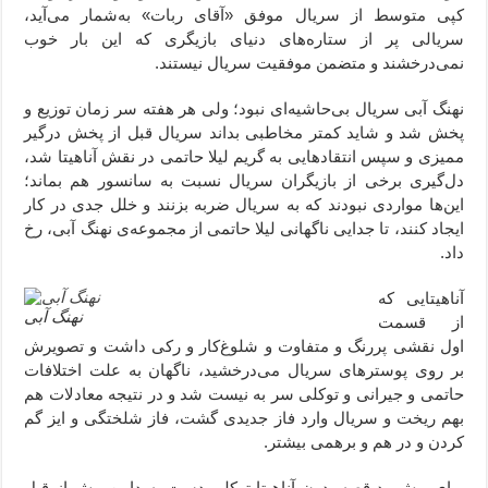
کپی متوسط از سریال موفق «آقای ربات» به‌شمار می‌آید،
سریالی پر از ستاره‌های دنیای بازیگری که این بار خوب
نمی‌درخشند و متضمن موفقیت سریال نیستند.
نهنگ آبی سریال بی‌حاشیه‌ای نبود؛ ولی هر هفته سر زمان توزیع و
پخش شد و شاید کمتر مخاطبی بداند سریال قبل از پخش درگیر
ممیزی و سپس انتقادهایی به گریم لیلا حاتمی در نقش آناهیتا شد،
دل‌گیری برخی از بازیگران سریال نسبت به سانسور هم بماند؛
این‌ها مواردی نبودند که به سریال ضربه بزنند و خلل جدی در کار
ایجاد کنند، تا جدایی ناگهانی لیلا حاتمی از مجموعه‌ی نهنگ آبی، رخ
داد.
آناهیتایی که
نهنگ آبی
از قسمت
اول نقشی پررنگ و متفاوت و شلوغ‌کار و رکی داشت و تصویرش
بر روی پوسترهای سریال می‌درخشید، ناگهان به علت اختلافات
حاتمی و جیرانی و توکلی سر به نیست شد و در نتیجه معادلات هم
بهم ریخت و سریال وارد فاز جدیدی گشت، فاز شلختگی و ایز گم
کردن و در هم و برهمی بیشتر.
برای پیش‌برد قصه بدون آناهیتا توکلی دست به دامن بیش از قبل