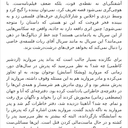
آشفتگی‌ای نه نقطه‌ی قوت، بلکه ضعف فیلم‌نامه‌ست. با
هوچی‌گری نمی‌شود قصه تعریف کرد، نمی‌توان بیننده را گیج کرد و
وسط دزدی و اخلاس و شارلاتان‌بازی حرف‌های فلسفی زد و به
ببینده فخر فروخت که این تو هستی که داستان را متوجه
نمی‌شوی؛ چنین اثری دافعه دارد نه جاذبه. واقعن چه سکانس‌هایی
از این سریال به یادماندنی هستند؟ چند خط از دیالوگ‌ها در ذهن
می‌مانند؟ این سریال به مانند سریال آقای ربات فلسفه‌ی خاصی
را دنبال نمی‌کند که بخواهد حرف‌های درشت‌درشت بزند.
برای نگارنده بسیار جالب است که بداند پدر مروارید (اردشیر
کاظمی) چه شد؟ به نظر می‌رسید که پدرش در سال‌های دور،
زمانی که مروارید (ویشکا آسایش) نوجوان بوده، به او تجاوز
می‌کرده و مادر مروارید هم به این مسئله وقوف داشته، مروارید از
پدرش متنفر بود و از روی مادرش هم شرمسار و همه‌ی این‌ها را
در دفترچه‌ی خاطراتی یادداشت کرده بود. دفترچه‌ای که آنا و جهان
(مصطفی زمانی) مجبورش کردند آن را بخواند و ناگهان برق رفت
و تمام. چه شد؟ آناهیتا دزدیده شد، دفتر خاطرات گم شد و پدر
مروارید به ناگه ناپدید گشت. مروارید بعدن اشاره کرد که پدرش را
به آسایشگاه بازگردانده، البته که بیشتر به نظر می‌رسید پدر را
کشته و در حال ماست‌مالی کردن قتل است. این‌ها مسائلی‌ست