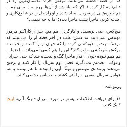
که در قصه ناگفته می‌مانند، توکلی خرده داستان‌‌هایی را در
فیلم‌نامه کار کرده تا اگر که نیاز شد از آن‌ها بهره ببرد، برای همین
هم حفره‌هایی در سریال ایجاد شده و او راه حل را در شلوغ‌کاری و
اضافه کردن ماجرا پشت ماجرا دیده؛ اما به چه قیمتی؟
هیچ‌کس، حتی نویسنده و کارگردان هم هیچ چیز از کاراکتر مرموز
مهندس نمی‌دانند به همین علت در آخر قصه او را می‌بینیم که
مرده؛ مهندس خودکشی کرده یا که جهان او را کشته و خواسته
مرگش خودکشی جلوه کند؟ این را هم کسی نمی‌داند و احتمالن
هم مهم نبوده چون آن‌قدر ماجرا گنگ و پیچیده شد که حتی جیرانی
و توکلی تصمیم نمی‌گیرند فصل دوم سریال را کار کنند و ترجیح
می‌دهند پرونده‌ی مهندس و نهنگ آبی را ببندند تا هم بیننده و هم
عوامل سریال نفسی به راحتی کشند و احساس خلاصی کنند.
پی‌نوشت:
۱) برای دریافت اطلاعات بیشتر در مورد سریال «نهنگ آبی»
اینجا
کلیک کنید.
ِ ِ ِ ِ ِ ِ ِ ِ ِ ِ ِ ِ ِ ِ‌ِ ِ ِ ِ ِ ِ ِ ِ ِ ِ ِ ِ ِ ِ ِ‌ِ ِ ِ ِ ِ ِ ِ ِ ِ ِ ِ ِ ِ ِ ِ‌ِ ِ ِ ِ ِ ِ ِ ِ ِ ِ ِ ِ ِ ِ ِ‌ِ ِ ِ ِ ِ ِ ِ ِ ِ ِ ِ ِ ِ ِ ِ‌ِ