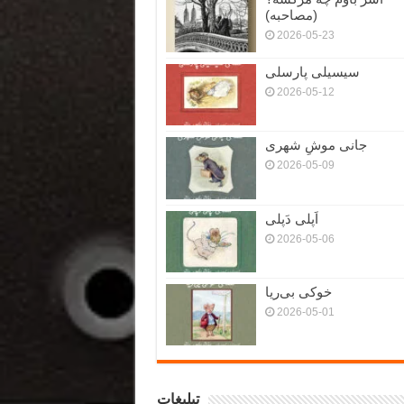
(مصاحبه)
2026-05-23
سیسیلی پارسلی
2026-05-12
جانی موشِ شهری
2026-05-09
اَپلی دَپلی
2026-05-06
خوکی بی‌ریا
2026-05-01
تبلیغات