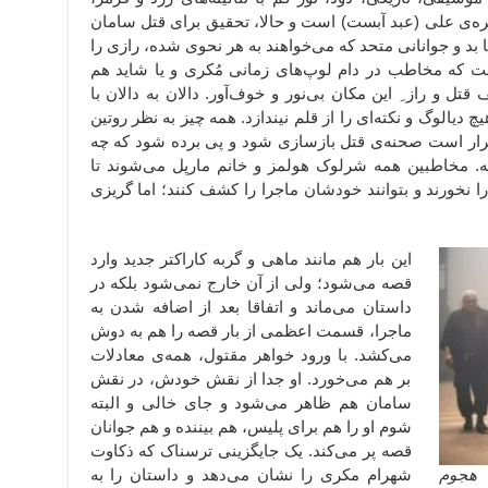
هره‌ی علی (عبد آبست) است و حالا، تحقیق برای قتل سامان
بد و جوانانی متحد که می‌خواهند به هر نحوی شده، رازی را
ست که مخاطب در دام لوپ‌های زمانی مُکری و یا شاید هم
ل و راز ِ این مکان بی‌نور و خوف‌آور. دالان به دالان با
دیالوگ و نکته‌ای را از قلم نیندازد. همه چیز به نظر روتین
 قرار است صحنه‌ی قتل بازسازی شود و پی برده شود که چه
 مخاطبین همه شرلوک هولمز و خانم مارپل می‌شوند تا
 را نخورند و بتوانند خودشان ماجرا را کشف کنند؛ اما گریزی
این بار هم مانند ماهی و گربه کاراکتر جدید وارد
قصه می‌شود؛ ولی از آن خارج نمی‌شود بلکه در
داستان می‌ماند و اتفاقا بعد از اضافه شدن به
ماجرا، قسمت اعظمی از بار قصه را هم به دوش
می‌کشد. با ورود خواهر مقتول، همه‌ی معادلات
بر هم می‌خورد. او جدا از نقش خودش، در نقش
سامان هم ظاهر می‌شود و جای خالی و البته
شوم او را هم برای پلیس، هم بیننده و هم جوانان
قصه پر می‌کند. یک جایگزینی ترسناک که ذکاوت
هجوم
شهرام مکری را نشان می‌دهد و داستان را به