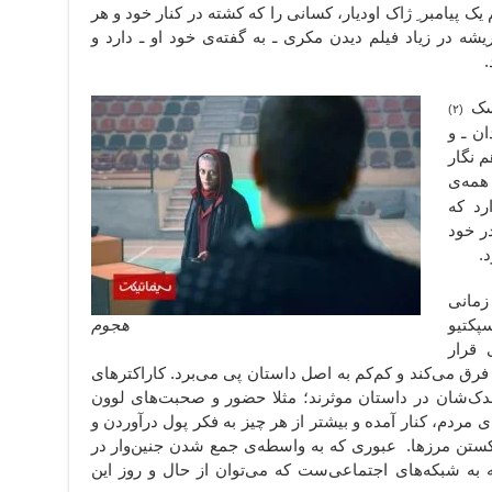
 یک پیامبر ِ ژاک اودیار، کسانی را که کشته در کنار خود و هر
یشه در زیاد فیلم دیدن مکری ـ به گفته‌ی خود او ـ دارد و
.
وسک
(۲)
ان ـ و
م نگار
مه‌ی
رد که
در خود
د.
زمانی
سپکتیو
هجوم
 قرار
م فرق می‌کند و کم‌کم به اصل داستان پی می‌برد. کاراکترهای
اندک‌شان در داستان موثرند؛ مثلا حضور و صحبت‌های لوون
ی مردم، کنار آمده و بیشتر از هر چیز به فکر پول درآوردن و
ستن مرزها. عبوری که به واسطه‌ی جمع شدن جنین‌وار در
ه شبکه‌‌های اجتماعی‌ست که می‌توان از حال و روز این