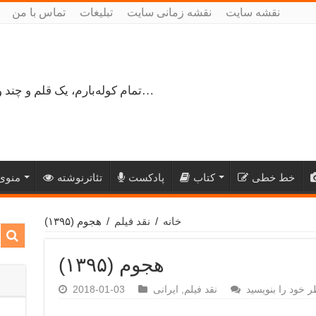
نقشه سایت
نقشه زمانی سایت
تبلیغات
تماس با من
تمام کوله‌بارم، یک قلم و چند ورق کاغذ، می‌گذرم از هزار و یک راه نرفته…
خط خطی
کتاب
پادکست
تئاترنوشته
منوی 
خانه
/
نقد فیلم
/
هجوم (۱۳۹۵)
هجوم (۱۳۹۵)
ر خود را بنویسید
نقد فیلم
,
ایرانی
2018-01-03