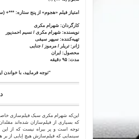
امتیاز فیلم «هجوم» از پنج ستاره: ***+ (سه
کارگردان: شهرام مکری
نویسنده: شهرام مکری / نسیم احمدپور
تهیه‌کننده: سپهر سیفی
ژانر
: تریلر / مرموز / جنایی
محصول
: ایران
مدت
: ۹۵
دقیقه
“توجه فرمایید،‌ با خواندن
در حسرت ِ عبور
این‌که شهرام مکری سبک فیلم‌سازی خاصش ر
که بسیاری از فیلم‌سازان شده‌اند مقلدان 
توجه است و پر بیراه نیست که از این
سینمایی که فیلم‌سازش هیچ اِبایی از بر 