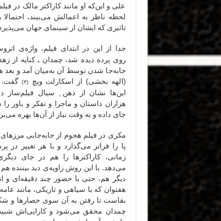
علی و این‌که او مانند کاراکتر مالک در فیلم
لحظه ناظر به اعمالش می‌بیند، احتمالا ر
تاثیری که ایشان از سینمای جهان می‌پذیرد
جدا از این در ابتدای فیلم، واژه‌ی اتر
روی پرده دیده شد، چمدان ـ کنایه از زهد
جابه‌جا شدن توسط آن به‌میان آمد و بعد ه
(الهه بخشی) از اسکارلت ویچ
گفت. ه
(۳)
این‌ها نشان از ذهن ِ سیال فیلم‌ساز دا
هزاران داستان و ماجرا و تفکر و باور را 
جای داده و به وقت نیاز از آن‌ها بهره می‌بر
مکری در فیلم هجوم از جابه‌جایی مرزهای 
پا را فراتر می‌گذارد و با هر تغییر در پر
زمانی، کاراکترها را هم در جای دیگری
می‌دهد. با این روش زاویه‌ی دید بیننده ه
دیگر هم، حتی با حضور چند دقیقه‌ای‌ و 
هفتوان که با سیاهی و تاریکی، مانند عامه‌
بقاست تا رفتن به آن سوی حصارها و شک
چمدان محقق می‌شود و کارایی‌اش شبیه ب