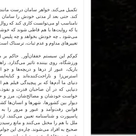
تکمیل می‌کند. خواهر سامان درست مانند ا
کند. حتی بعد از مدتی خودش را سامان م
نامناسب او می‌توانست کاری کند که روال 
یا که روایت‌‌ها با هم قاطی شوند که خوشب
می‌شود ـ چه خودش بخواهد و چه پلیس از 
تغییرهای مداوم و عدم ثبات، ترسناک است
کم‌کم این سیستم خفقان‌آور ِ حاکم بر م
ورزشگاه، روی بیننده تاثیر می‌گذارد. را
باریک، عبور از درها و دریچه‌ها و جو ام
استرس‌زا و ناراحت‌کننده‌اند و کنایه‌ای
دنیای ما آدم‌ها که بر پیچیدگی فیلم هم ا
دنیایی که در آن صاحبان قدرت و نفوذ، ب
خواست خودشان و مصالح‌شان، مرز و ح
دیوار بین کشورها، شهرها و انسان‌ها کشید
قوانین رفت‌وآمد و عبور و مرور را به
پاسپورت و شناسنامه تعیین می‌کنند، ارت
ملل با هم را مختل می‌کنند و مانع رسیدن
صحیح به افراد می‌شوند. چاره‌ی این جوا
شروع به دفاع از خود و تولید پادتن می‌