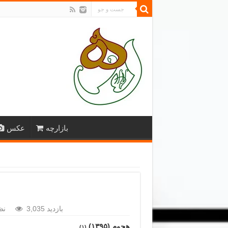
بازارچه
عکس
3,035 بازدید
نظ
هجوم (۱۳۹۵)
(۱)