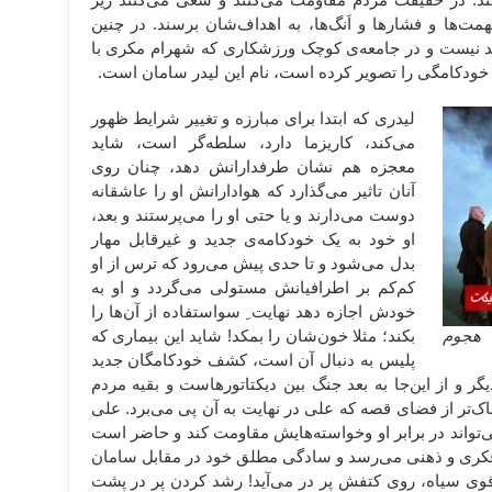
مت‌ها و فشارها و اَنگ‌ها، به اهداف‌شان برسند. در چنین
د نیست و در جامعه‌ی کوچک ورزشکاری که شهرام مکری با
خودکامگی را تصویر کرده است، نام این لیدر سامان است.
لیدری که ابتدا برای مبارزه و تغییر شرایط ظهور
می‌کند، کاریزما دارد، سلطه‌گر است، شاید
معجزه هم نشان طرفدارانش دهد، چنان روی
آنان تاثیر می‌گذارد که هوادارانش او را عاشقانه
دوست می‌دارند و یا حتی او را می‌پرستند و بعد،
او خود به یک خودکامه‌ی جدید و غیرقابل مهار
بدل می‌شود و تا حدی پیش می‌رود که ترس از او
کم‌کم بر اطرافیانش مستولی می‌گردد و او به
خودش اجازه دهد نهایت ِ سواستفاده از آن‌ها را
هجوم
بکند؛ مثلا خون‌شان را بمکد! شاید این بیماری که
پلیس به دنبال آن است، کشف خودکامگان جدید
ر و از این‌جا به بعد جنگ بین دیکتاتورهاست و بقیه مردم
ک‌تر از فضای قصه که علی در نهایت به آن پی می‌برد. علی
ی‌تواند در برابر او وخواسته‌هایش مقاومت کند و حاضر است
وغ فکری و ذهنی می‌رسد و سادگی مطلق خود در مقابل سامان
 ِ قوی سیاه، روی کتفش پر در می‌آید! رشد کردن پر در پشت