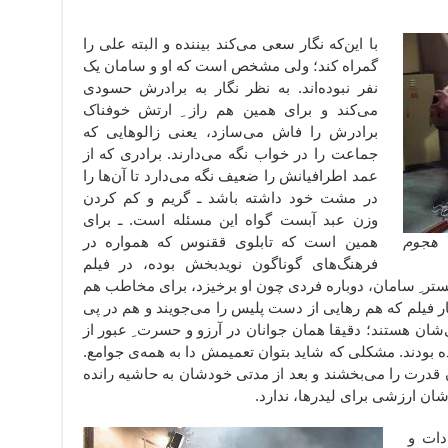
با این‌که نگار سعی می‌کند بیننده و البته علی را
گمراه کند؛ ولی مشخص است که او و سامان یک
نفر نبوده‌اند. به نظر نگار به برادرش حسودی
می‌کند و برای همین هم راز ِ ارتش خوفناک
برادرش را فاش می‌سازد، یعنی زالوهایی که
جماعت را در خواب نگه می‌دارند. برادری که از
عمد اطرافیانش را ضعیف نگه می‌دارد تا آن‌ها را
در مشت خود داشته باشد ـ گریم و کم کردن
وزن عبد آبست گواه این مسئله است. ـ برای
هجوم
همین است که تابلوی ققنوس که همواره در
فرهنگ‌های گوناگون نویدبخش بوده، در فیلم
کستر ِ سامان، دوباره فردی چون او برخیزد، برای مخاطب هم
فیلم که هم رهایی از دست پلیس را می‌جویند و هم در پی
‌شان هستند؛ دقیقا همان جوانان در آرزو و حسرت ِ عبور از
یده بودند. مشکلی که شاید بتوان تعمیمش دا به همه‌ی جوامع.
نان قدرت را می‌بخشند و بعد از مدتی خودشان به حاشیه رانده
ان ارزشی برای لیدرها، ندارد.
دات و