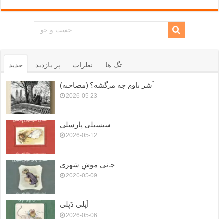
تگ ها
نظرات
پر بازدید
جدید
آشر باوم چه مرگشه؟ (مصاحبه)
2026-05-23
سیسیلی پارسلی
2026-05-12
جانی موشِ شهری
2026-05-09
اَپلی دَپلی
2026-05-06