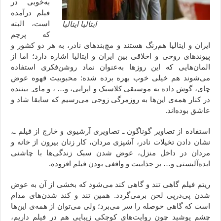
به‌خوبی در
فیلم درآمده
است، البته
ایتالیا ایتالیا
که پرچم
ایران و ایتالیا هم‌رنگ هستند و مچ‌بندهای نادر، به هر دو کشور و
پیوندهای روحی و اخلاقی بین ایران و ایتالیا اشاره دارد؛ اما از
المان‌هایی که این روزها به‌عنوان نماد روشن‌فکری استفاده
می‌شوند هم خیلی خوب بهره برده شده: محبوبیت قهوه عوض
چای، گوش داده به موسیقی کلاسیک و اپرایی، و… ، و مای ِ بیننده
در کنار همه‌ی این‌ها به روزمرگی زوجی می‌رسیم که سابقا شاد و
عاشق بوده‌اند.
استفاده از تصاویر گوناگون ـ تصاویری آرشیوی و خارج از فیلم ـ،
نشان دادن تخیلات نادر، آشپزی مردان، کار زنان بیرون از خانه و
مردان در داخل منزل، عوض شدن سبک زندگی‌ها با چاشنی
ایده‌آلیستی و… بر جذابیت و واقغی بودن فیلم افزوده.
ریتم فیلم گاهی تند و گاهی کند می‌شود که بخشی از آن به عوض
شدن پی‌درپی لحن برمی‌گردد. همین تند و کند شدن‌های مدام
است که گاهی حوصله را سر می‌برد؛ ولی می‌توان از همه‌ی این‌ها
چشم پوشید چون روایت‌‌های کوچکی زیبایی هم در فیلم داریم،