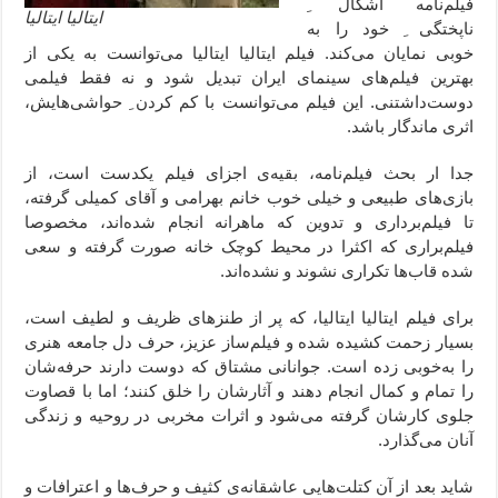
فیلم‌نامه اشکال ِ
ایتالیا ایتالیا
ناپختگی ِ خود را به
خوبی نمایان می‌کند. فیلم ایتالیا ایتالیا می‌توانست به یکی از
بهترین فیلم‌های سینمای ایران تبدیل شود و نه فقط فیلمی
دوست‌داشتنی. این فیلم می‌توانست با کم کردن ِ حواشی‌‌هایش،
اثری ماندگار باشد.
جدا ار بحث فیلم‌نامه، بقیه‌ی اجزای فیلم یکدست است، از
بازی‌های طبیعی و خیلی خوب خانم بهرامی و آقای کمیلی گرفته،
تا فیلم‌برداری و تدوین که ماهرانه انجام شده‌‌اند، مخصوصا
فیلم‌براری که اکثرا در محیط کوچک خانه صورت گرفته و سعی
شده قاب‌ها تکراری نشوند و نشده‌اند.
برای فیلم ایتالیا ایتالیا، که پر از طنزهای ظریف و لطیف است،
بسیار زحمت کشیده شده و فیلم‌ساز عزیز، حرف دل جامعه هنری
را به‌خوبی زده است. جوانانی مشتاق که دوست دارند حرفه‌شان
را تمام و کمال انجام دهند و آثارشان را خلق کنند؛ اما با قصاوت
جلوی کارشان گرفته می‌شود و اثرات مخربی در روحیه و زندگی
آنان می‌گذارد.
شاید بعد از آن کتلت‌هایی عاشقانه‌ی کثیف و حرف‌ها و اعترافات و