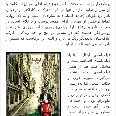
پرطرفدار بوده است
؛ اما موضوع فیلم آقای صباغ‌زاده کاملا با
(۳)
آن سریال تفاوت دارد و تنها در نام مشترک‌اند. کاراکتر مرد ِ فیلم،
نادر برف‌کوبان (حامد کمیلی) نه شارلاتان است و نه دُن ژوان،
اتفاقا برعکس او مهربان، آرام، همسردوست و بااخلاق است. در
حقیقت نادر و برفا (سارا بهرامی) زوجی شاد، امروزی، هنرمند و
روشن‌فکر هستند که در مسیر پر پیچ و خم زندگی، کم‌کم
علاقه‌شان به‌یکدیگر رنگ می‌بازد و البته این برفاست که بیشتر از
نادر دور می‌شود تا نادر از او.
فیلم‌نامه‌ی ایتالیا ایتالیا،
فیلم‌نامه‌ی اقتباسی‌ست و
مشکل فیلم هم از همین
فیلم‌نامه‌ی خام نشئت
می‌گیرد. سوژه خوب و
جذاب است؛ اما به‌درستی
پرورش نیافته و فیلم بین
کمدی بودن و درام بودن و
ملودرام بودن و اجتماعی
بودن، گم شده است و
به‌طبع آن لحن هم از دست