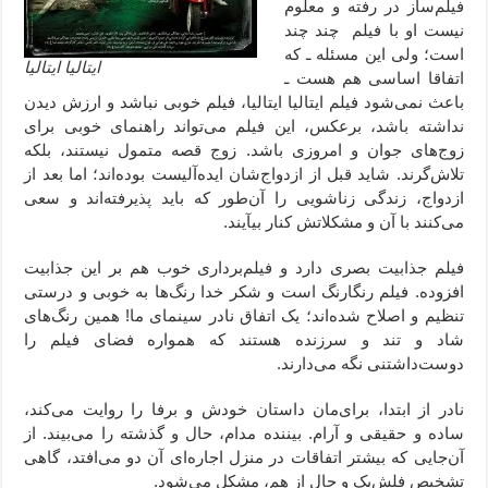
فیلم‌ساز در رفته و معلوم
نیست او با فیلم چند چند
است؛ ولی این مسئله ـ که
ایتالیا ایتالیا
اتفاقا اساسی هم هست ـ
باعث نمی‌شود فیلم ایتالیا ایتالیا،‌ فیلم خوبی نباشد و ارزش دیدن
نداشته باشد، برعکس، این فیلم می‌تواند راهنمای خوبی برای
زوج‌های جوان و امروزی باشد. زوج قصه متمول نیستند،‌ بلکه
تلاش‌گرند. شاید قبل از ازدواج‌شان ایده‌آلیست بوده‌اند؛ اما بعد از
ازدواج، زندگی زناشویی را آن‌طور که باید پذیرفته‌اند و سعی
می‌کنند با آن و مشکلاتش کنار بیآیند.
فیلم جذابیت بصری دارد و فیلم‌برداری خوب هم بر این جذابیت
افزوده. فیلم رنگارنگ است و شکر خدا رنگ‌ها به خوبی و درستی
تنظیم و اصلاح شده‌اند؛ یک اتفاق نادر سینمای ما! همین رنگ‌های
شاد و تند و سرزنده هستند که همواره فضای فیلم را
دوست‌داشتنی نگه می‌دارند.
نادر از ابتدا، برای‌مان داستان خودش و برفا را روایت می‌کند،
ساده و حقیقی و آرام. بیننده مدام، حال و گذشته را می‌بیند. از
آن‌جایی که بیشتر اتفاقات در منزل اجاره‌ای آن دو می‌افتد، گاهی
تشخیص فلش‌بک و حال از هم، مشکل می‌شود.