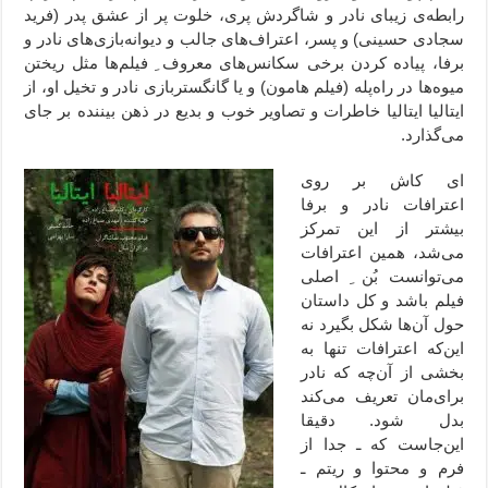
رابطه‌ی زیبای نادر و شاگردش پری، خلوت پر از عشق پدر (فرید
سجادی حسینی) و پسر، اعتراف‌های جالب و دیوانه‌بازی‌های نادر و
برفا، پیاده کردن برخی سکانس‌های معروف ِ فیلم‌ها مثل ریختن
میوه‌ها در راه‌پله (فیلم هامون) و یا گانگستربازی نادر و تخیل او، از
ایتالیا ایتالیا خاطرات و تصاویر خوب و بدیع در ذهن بیننده بر جای
می‌‌گذارد.
ای کاش بر روی
اعترافات نادر و برفا
بیشتر از این تمرکز
می‌شد، همین اعترافات
می‌توانست بُن ِ اصلی
فیلم باشد و کل داستان
حول آن‌ها شکل بگیرد نه
این‌که اعترافات تنها به
بخشی از آن‌چه که نادر
برای‌مان تعریف می‌کند
بدل شود. دقیقا
این‌جاست که ـ جدا از
فرم و محتوا و ریتم ـ