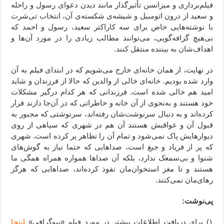
فیلم‌برداری و میزانسن تأثیرگذار مانند دیدن دعوای رسول و راحله
و سعید از درون اتومبیل و شیشه‌ی شکسته‌ی آن، انتخاب تی‌شرت
با نوشته‌هایی خاص برای سه کاراکتر سعید، رسول و احمد که
بی‌هیچ گزافه‌گویی، می‌توانند مطالب زیادی را در مورد آن‌ها و
اهداف‌شان به بیننده منتقل کنند.
در نهایت، از همان خانه‌ای خارج می‌شویم که در ابتدای فیلم به آن
وارد شده بودیم. خانه‌ای خالی از والدین که حالا از فرزندان و شاید
امید هم خالی شده است. فرزندانی که هر کدام درگیر مشکلات
خود هستند و به‌نحوی از آن خانه و خاطراتی که در آن‌جا دارند فرار
کرده‌اند و به دنبال سرنوشت‌شان رفته‌اند، سرنوشتی که مجبور به
قبول آن و عواقبش هستند آن هم در شهری که سیاهی از روی
دیوارهایش پاک نمی‌شود و تمام آن را تظاهر پر کرده است. شهری
که پر از فریاد و جیغ است، صداهایی که حتما نیاز به گوش‌‌های
شنوا و بی‌سمعک ندارد، بلکه آن صداها همواره همراه همگی ما
هستند و تا مغز استخوان‌‌مان نفوذ کرده‌اند، صداهایی که هرگز
رهای‌مان نمی‌کنند.
پی‌نوشت:
۱) برای دریافت اطلاعات بیشتر در مورد فیلم «بیوگرافی»
اینجا