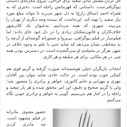
حل کردن مشکل مالی سعید برای جراحی، نیروی محرکه‌ی داستان
بیوگرافی‌ست. داستانی که قهرمانش راحله است. دختری که به
همراه احمد (میثاق زارع) به دل شهر می‌زند تا بتواند مبلغ مورد
نیاز سعید را تهیه کند. این‌جاست که بیننده وجه دیگری از تهران را
می‌بیند. شهری که همه می‌دانیم، به‌عنوان یک کلان‌شهر
خلاف‌کاران و قانون‌شکنان زیادی را در دل خود جای داده؛ اما
فیلم‌ساز در فیلم بیوگرافی، بی‌پروا و جسورانه گوشه‌ای از آن‌چه را
به مخاطب نشان می‌دهد که شاید حتی با علم به وجود خلاف در
شهر، هرگز در مخیله‌ی او نمی‌گنجیده است. در دسترس بودن همه
چیز، در هر مکانی، برای هر سلیقه و هر کاری.
انتخاب بازیگران خیلی هوشمندانه صورت گرفته و گریم قوی هم
کمکی خوب بوده است. در حالت عادی شاید نتوان بین آقایان
مهری و مهرابی و خانم کاتوزی، خواهر و برادری را متصور شد؛
ولی با گریم صحیح و دقیق، این امر محقق شده و هر بار سعید و
راحله را در کنار هم می‌بینیم،‌ گویی به خواهر و برادری خونی نگاه
می‌کنیم.
حضور معنوی ِ مادرانه
در فیلم مشهود است.
چه مادری کردن