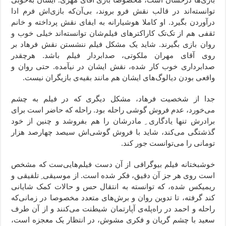
توانسته‌اند در قالب نقش فرو بروند، بی‌آن‌که بازی‌اش فرم ادا
درآوردن بگیرد. او کاملا هوشیارانه به ایفای نقش پرداخته و خانم
ثقفی هم از تک‌تک کاراکترهای فیلم‌شان توانسته‌اند خیلی خوب و
روان بازی بگیرند. شاید یک مشکل فیلم ننشستن نقش فرهاد بر
روی آقای مهران ملکوتی، صدابردار فیلم باشد. هرچقدر
صدابرداری خوب کار شده، نقش ایشان در نیآمده. حتی روان و
واقعی بودن دیالوگ‌های ایشان هم مانند بقیه‌ی بازیگران نیست.
جدا از شخصیت فرهاد، مشکل دیگری که در فیلم به چشم
می‌خورد، عدم فروش گوشی راحله بود. راحله که حاضر است برای
برادرش تنها یادگاری ِ مادرشان را هم بفروشد و چنین از خود
گذشتگی می‌کند، شاید با فروش گوشی‌اش سیصد چهارصد هزار
تومانی را می‌توانست جور کند.
خوشبختانه فیلم بیوگرافی از آن دست فیلم‌هایی‌ست که مشخص
است روی هر جز آن دقیق، فکر شده است. از موسیقی ِ تلفیقی و
ریمیکس شده، که توانسته به انتقال حس و حالات کمک شایانی
کند گرفته، تا تدوین روان و برش‌های متعدد مخصوصا در زمانی‌که
راحله و احمد در راه‌پله‌ی آپارتمان شیطنت می‌کنند و از آن طرف
سعید با چشم گریان و فکری مشوش، در انتظار یک معجزه است،