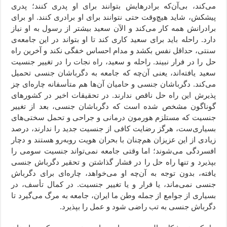
می‌کند، بی‌آن‌که برادرهایش بتوانند برای او پدری کنند؛ پدری
پیشکش، شاید هیچ‌وقت حتی نتوانند برای او برادری کنند. او برای
برادرانش همه کار می‌کند و الآن سعید بیشتر از رسول به او نیاز
دارد. راحله باید برای سعید کاری کند تا او بتواند در این جامعه‌ی
سنتی، حداقل نفس بکشد و مدام احساس خفگی نکند و آخرین راه
حل را در فرار نبیند. راحله و سعید، راه نجات را در تغییر جنسیت
سعید یافته‌اند، یعنی آن‌چه که جامعه به دگرباشان جنسی تحمیل
می‌کند. دگرباشان جنسی و حامیان آن‌ها هم متأسفانه چاره‌ای چز
پذیرش این راه حل ناقص ندارند. در تحقیقات اخیر در کشورهای
گوناگون مشخص شده است که دگرباشان جنسی، بعد از تغییر
جنسیت که مستلزم هورمون درمانی و جراحی و تحمل سختی‌های
بسیاری‌ست، هرگز رضایت کافی از جنسیت جدید را ندارند، درصد
زیادی از این عزیزان هم‌چنان با بحران هویت روبه‌رو هستند و دچار
افسردگی می‌شوند؛ اما وقتی جامعه نمی‌تواند جنسیت سومی را
بپذیرد و تنها راه حل را در فشار گذاشتن و تحقیر دگرباش جنسی
یافته، بدون توجه به آن‌چه او می‌خواهد، چاره‌ای برای دگرباش
جنسی نمی‌ماند، یا فرار و یا تغییر جنسیت. در کمال تأسف، در
بسیاری از جوامع از جمله وطن ما ایران، جامعه به مرگ می‌گیرد تا
دگرباش جنسی به تب راضی شود و عمل را بپذیرد.