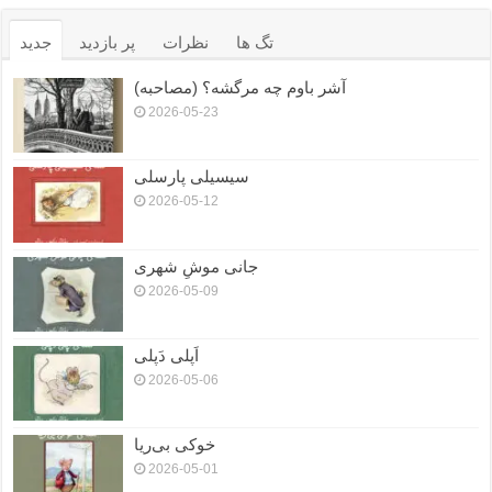
تگ ها
نظرات
پر بازدید
جدید
آشر باوم چه مرگشه؟ (مصاحبه)
2026-05-23
سیسیلی پارسلی
2026-05-12
جانی موشِ شهری
2026-05-09
اَپلی دَپلی
2026-05-06
خوکی بی‌ریا
2026-05-01