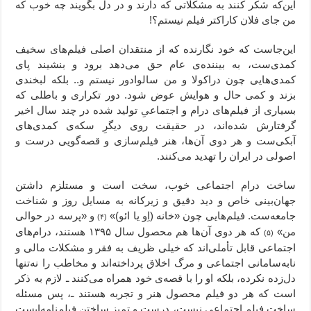
این‌که شکر کنند به مشکلاتی که دارند و در دل بگویند چه خوب که
من جای فلان کاراکتر فیلم نیستم؟!
این‌جاست که خود نگارنده که از منتقدان اصلی فیلم‌های سخیف
کمدی‌ست، به بیننده‌ی عام حق می‌‌دهد برود و بنشیند پای
کمدی‌هایی چون دراکولا و من سالوادور نیستم و.. بلکه لبخندی
بزند و کمی حال و هوایش عوض شود. دور تکراری و باطلی که
بسیاری از فیلم‌‌های درام و اجتماعیِ تولید شده در چند سال اخیر
گرفتارش شده‌اند، در حقیقت روی دیگرِ سکه‌ی کمدی‌های
آبکی‌ست و هر دوی آن‌‌ها، هنر فیلم‌سازی و قصه‌‌گویی درست و
اصولی در ایران را تهدید می‌کنند.
ساخت درام اجتماعی خوب، سخت است و مستلزم داشتن
جهان‌بینی خاص و دید دقیق و زیرکانه به مسايل روز و شناخت
جامعه‌ست. فیلم‌‌هایی چون «خانه (اِو یا ائو)»
و «پرسه در حوالی
(۴)
من»
که هر دوی آن‌ها هم محصول سال ۱۳۹۵ هستند، درام‌های
(۵)
اجتماعی قابل تأملی‌اند که خیلی ظریف به فقر و مشکلات مالی و
نابه‌سامانی اجتماعی و مرگ اخلاق پرداخته‌اند و مخاطب را نه‌تنها
دل‌زده نکرده، بلکه او را با قصه‌ی خود همراه می‌کنند ـ لازم به ذکر
است که هر دو فیلم محصول هنر و تجربه هستند ـ، پس مسئله
ساخت فیلم اجتماعی نیست، درست و تمیز ساختن فیلم‌‌نامه‌ایست