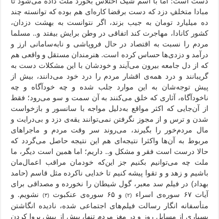
دست است؛ اما با اسم شیک اختلاس بخورد ملت داده می‌شود تا
مبادا متخلفِ دزد که دست برقضا کاره‌ای هم بوده که توانسته چند
ده میلیارد تومان به جیب بزند، اگر نتوانست به بهشت دزدان،
کشور کانادا، مهاجرت کند اتفاقی در وطن برایش بیفتد و.. مسلما
مردم را نسبت به اقتصاد در حال فروپاشی و نابه‌سامانی ارز و
درآمد و دزدی‌ها حساس کرده است. هنرمندان مستقل و واقعی هم
که از دل جامعه بیرون می‌آیند و خودشان با این مشکلات دست به
گریبانند و درد همه‌ی اقشار مردم را درد خود می‌دانند، بیش از
پیش توجه‌شان به این موارد جلب شده و چه خودآگاه و چه
ناخودآگاه، آثاری که خلق می‌کنند به آن سمت و سو می‌رود؛ فقط
از آن‌جایی که اکثر مواقع به‌دلیل مواجه با سانسور و بازخواست
شدن و ترس و از مجوز نگرفتن نمی‌‌توانند یقه‌ی دزد و بی‌درایت و
مال مردم‌خور را بگیرند، می‌روند سر وقت مردم و ماجراهای
مربوط به آن‌ها واکثرا نتیجه‌ای هم این نتیجه حاصل می‌گردد که
حالا درست است فقر و مشکل و.. داریم؛ اما همین است دیگر، ما
ملت چه می‌توانیم بکنیم جز این‌که خودمان مراقب اعمال‌مان
باشیم و زهد و و تقوا پیشه کنیم تا خدایی ناکرده مثل قاسم (حامد
بهداد) در فیلم سد معبر، گول شیطان را نخورده و مصداقی برای
آیات ۶۷ سوره‌ی اسراء
و ۶۵ سوره‌ی عنکبوت
نشویم. و
(۳)
(۲)
متأسفانه انگار رسالت فیلم‌های اجتماعی شده، نادیده انگاشتن
بسیاری از مسايل روز و در مغز مردم تنها، بیش از پیش پروا کردن