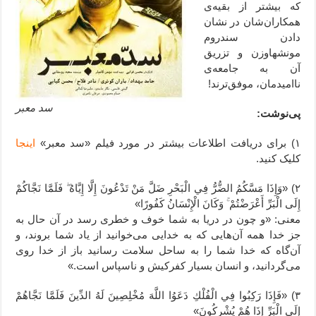
که بیشتر از بقیه‌ی
همکاران‌شان در نشان
دادن سندروم
مونشهاوزن و تزریق
آن به جامعه‌ی
ناامیدمان، موفق‌ترند!
سد معبر
پی‌نوشت:
۱) برای دریافت اطلاعات بیشتر در مورد فیلم «سد معبر»
اینجا
کلیک کنید.
۲) «وَإِذَا مَسَّكُمُ الضُّرُّ فِي الْبَحْرِ ضَلَّ مَنْ تَدْعُونَ إِلَّا إِيَّاهُ ۖ فَلَمَّا نَجَّاكُمْ
إِلَى الْبَرِّ أَعْرَضْتُمْ ۚ وَكَانَ الْإِنْسَانُ كَفُورًا»
معنی: «و چون در دریا به شما خوف و خطری رسد در آن حال به
جز خدا همه آن‌هایی که به خدایی می‌خوانید از یاد شما بروند، و
آن‌گاه که خدا شما را به ساحل سلامت رسانید باز از خدا روی
می‌گردانید، و انسان بسیار کفرکیش و ناسپاس است.»
۳) «فَإِذَا رَكِبُوا فِي الْفُلْكِ دَعَوُا اللَّهَ مُخْلِصِينَ لَهُ الدِّينَ فَلَمَّا نَجَّاهُمْ
إِلَى الْبَرِّ إِذَا هُمْ يُشْرِكُونَ»