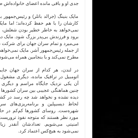
جدی او و باقی مانده اعضای خانواده‌اش
مایک بنینگ (جرالد باتلر) و رئیس‌جمهور 
کارشان را با هم حفظ کرده‌اند؛ اما ما
نمی‌خواهد به خاطر خطیر بودن شغلش، ح
برود و فرزندش بی‌پدر بزرگ شود. مایک د
می‌میرد و تمام سران جهان برای شرکت در م
از جمله رئیس‌جمهور آشر. مایک نمی‌خواهد او
مطرح نمی‌کند و با بنجامین همراه می‌شود
در لندن، هر کدام از سران جهان جای
اتومبیل در ترافیک مانده، دیگری مشغو
آن یکی نزدیک جایگاه مراسم و دیگری 
چنین هماهنگی عجیبی بین سران کشورها 
دیده نشده و نخواهد شد چه رسد در کشو
لحاظ دیسیپلین و برنامه‌ریزی‌های س
شهره‌ست. روسای کشورها کم‌کم در حا
مورد نظر هستند که متوجه نفوذ تروریست‌ه
امنیتی می‌شویم. تعدادشان آنقدر زی
نمی‌شود به هیچ‌کس اعتماد کرد.