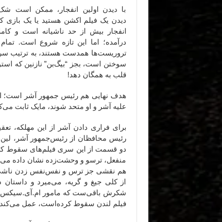
با دیدن اولین انفجار، ممکن است شک
دیدن یک فیلم اکشن هستید یا یک بازی ک
انفجار بیش از حد ناشیانه است و کام
درآمده؛ اما این تازه شروع است. تمام 
تروریست‌ها همدست هستند، به ترتیب سرک
سوختن است، بجز “بیگ‌بن” نازنین که استو
قلب به همگان دهد!
هدف نهایی هم رئیس جمهور آشر است؛ اما 
علیه آشر و او متحد شوند، مایک ثابت می‌ک
برای فراری دادن آشر از این مهلکه، تعق
رئیس محافظان از رئیس‌جمهور آشر، لین ج
دو قسمت از این سری فیلم‌های سقوط کرد
منفعل، ترسو و وحشت‌زده نشان داده می‌ش
هم نقشی جز ترس و نفس‌نفس زدن ناشی از
از کلی جیغ و گریه،‌ می‌میرد و داستان
شکرش باقی‌ست که مامور ام.آی.سیکس، ژاک
فیلم لندن سقوط کرده‌است، عمل می‌کند.