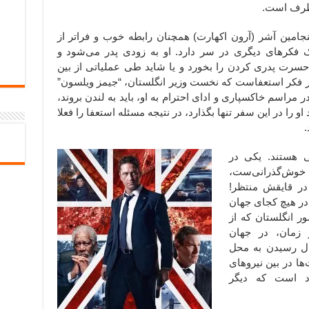
 طرف است.
بنجامین آشر (آرون اکهارت) همچنان رابطه خوب و فراتر از
یک فکرهای دیگری در سر دارد. او به زودی پدر می‌شود و
سرت پدری کردن را بخورد و یا شاید طی عملیاتی از بین
ر فکر استعفاست که نخست وزیر انگلستان، “جیمز ویلسون”
راسم خاکسپاری و ادای احترام به او، باید به لندن بروند،
 را در این سفر تنها بگذارد، در نتیجه مسئله استعفا را فعلا
.
ی هستند. یکی در
ل خوش‌گذرانی‌ست،
در قایقش منتظر!
در هیچ کجای جهان
ر انگلستان که از
ر زمان، در جهان
ل رسیدن به محل
ا در بین نیروهای
اد است که دیگر