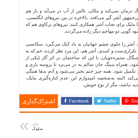
گ درمان نمی‌کند و مکان، ناامن از آب در می‌آید و باز هم
‌جمهور آشر گیر می‌افتد. بالاخره در بین نیروهای انگلیسی،
با مایک برای نجات آشر همکاری کنند. نیروهای برکاوی هم که
د گویی دو مهاجم دیگر زاده می‌گردند.
، آشر را جلوی چشم جهانیان به باد کتک می‌گیرد. سکانسی
ما تکراری‌ست و کمدی. آشر هم، این مرد نظر کرده، خم که به
نگال ستیزه‌جویان، با این که ساختمان در اثر گاز (یکی از
د، همراه بنینگ جان سالم به در می‌برد تا پروسه بازی و
 تکمیل شود. همه چیز ختم بخیر می‌شود و آدم بدها همگی
کند البته به‌شخصه امیدوارم این عدم کناره‌گیری مایک،
د نباشد، مگر از نوع خوبش.
Facebook
Twitter
Goo
اشتراک‌گذاری
قبلی
سلوک