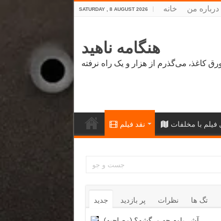
درباره من
خانه
SATURDAY , 8 AUGUST 2026
هنگامه ناهید
فیلم با مخلفات
نقد فیلم
تگ ها
نظرات
پر بازدید
جدید
آشر باوم چه مرگشه؟ (مصاحبه)