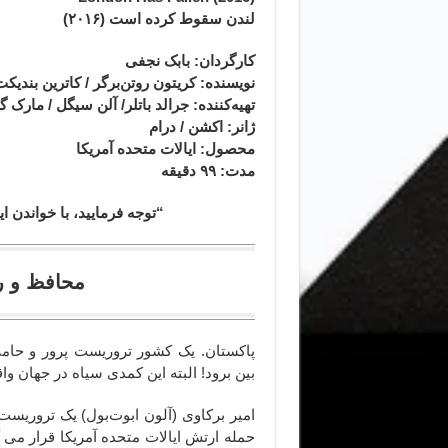
لندن سقوط کرده‌ است
(۲۰۱۶)
کارگردان
: بابک نجفی
نویسنده: کریتون روتن‌برگر / کاترین بندی
تهیه‌کننده: جرالد باتلر/ آلن سیگل
/ مارک گ
ژانر
: اکشن / درام
محصول
: ایالات متحده آمریکا
مدت
: ۹۹
دقیقه
“توجه فرمایید،‌ با خواندن
محافظ و رئیس‌جمهور، تیمی نامیرا
پاکستان. یک کشور تروریست پرور و حامی
بین برود! البته این کمدی سیاه در جهان وا
امیر برکاوی (آلون ابوت‌بول) یک تروری
حمله ارتش ایالات متحده آمریکا قرار می 