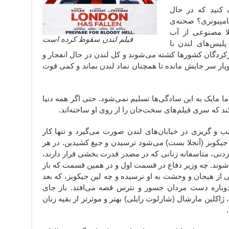
 کنید که در حال
امپیوتری؟ صحنه‌ی
لا مصنوعی از آب
فیلم لندن سقوط کرده است
پلیس‌های لندن با
ردگان کشورها کشته می‌شوند و کل لندن در حال انفجار و
پار سر جایش مانده تا همچنان نماد لندن بماند و کمی قوت
مایک به این سادگی‌ها تسلیم نمی‌شود. حتی اگر همه دنیا
ند که سری فیلم‌های سخت‌جان را از روی او ساخته‌اند.
یب و گریزی در خیابان‌های لندن صورت می‌گیرد و تنها کار
یکوبز (آنجلا بست) می‌شود ترسیدن و جیغ کشیدین. در هر
نی، متاسفانه زنانی که در مصدر قدرت بخشی قرار دارند،
وند. چه وزیر دفاع در قسمت اول و در همین قسمت که باز
 هیجان و وحشت به او نرسیده و چه لین جیکوبز، که بعد
 دوباره دست مردان جسور و نترس قصه می‌افتد. باز جای
لین مارشال (شارلوت رایلی) بهتر و موثرتر از بقیه زنان