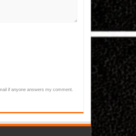
-mail if anyone answers my comment.