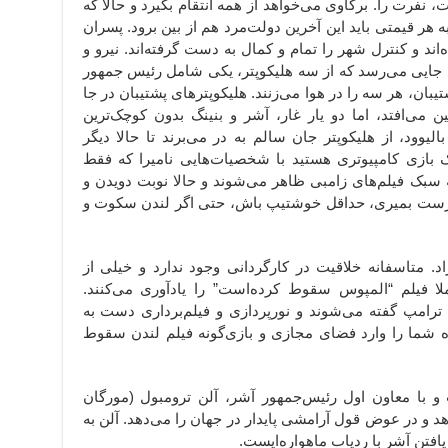
نفرت را. برکاوی می‌خواهد از همه انتقام بگیرد و حالا که
هر قیمتی باید این آخرین دولت‌مرد هم از بین برود. پسران
‌اند و کنترل شهر را تمام و کمال به دست گرفته‌اند. نیرو و
به جایی می‌رسد که از سه هلیکوپتر، یکی شامل رئیس جمهور
بان،‌ هر سه را در هوا می‌زنند. هلیکوپترهای پشتیبان در جا
ن می‌افتد، اما دو یار غار، آشر و بنینگ بدون کوچک‌ترین
یوود، از هلیکوپتر جان سالم به در می‌برند تا حالا دیگر
 بازی کامپیوتری هستید با شخصیات‌هایی نامیرا که فقط
ه سبک فیلم‌های زامبی ظاهر می‌شوند و حالا نوبت دویدن و
رارست بمیری، حداقل خوشتیپ باش، حتی اگر لندن سکوت و
اد. متاسفانه خلاقیت در کارگردانی وجود ندارد و خیلی از
ا فیلم “المپوس سقوط کرده‌است” را یادآوری می‌کنند.
ای ترامپ گفته می‌شوند و نورپردازی و فیلم‌برداری دست به
 شما را وارد فضای مجازی و بازی‌گونه فیلم لندن سقوط
 با معاون اول رئیس‌جمهور آشر، آلن ترومبول (مورگان
د و در عوض قول آرامشی پایدار در جهان را می‌دهد. آلن به
یافتن آشر با ردیاب ماهواره‌ایست.