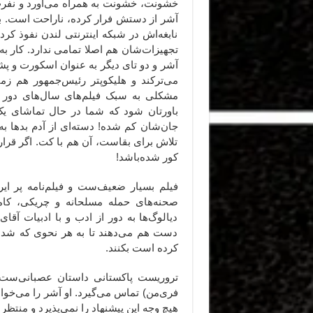
خشونت، خشونت به همراه می‌آورد و نفرت، 
آشر از دستش فرار کرده، ناراحت است. به 
نابغه‌اش در شبکه اینترنتی لندن نفوذ کرده
تجهیزات‌شان هم اصلا تمامی ندارد. کار 
آشر و دو تای دیگر به عنوان اسکورت و پشتی
می‌ترکند و هلیکوپتر رئیس‌جمهور هم زمی
مشکلی به سبک فیلم‌های سال‌های دور بال
باورتان شود که شما در حال تماشای یک
جان‌شان کم شده! دسته‌ای از آدم بدها ب
تلاش برای بقاست، آن هم با کت. اگر ق
کور شده‌باشد!
فیلم بسیار ضعیف‌ست و فیلم‌نامه پر ایر
صحنه‌های حمله مسلحانه و چریکی، کامل
دیالوگ‌ها به دور از ادب و با ادبیات آق
دست هم می‌دهند تا به هر نحوی که شده
کرده‌ است بکنند.
تروریست پاکستانی داستان عصبانی‌ست و
فری‌من) تماس می‌گیرد. او آشر را می‌خواه
هیچ وجه این پیشنهاد را نمی‌پذیرد و منتظر 