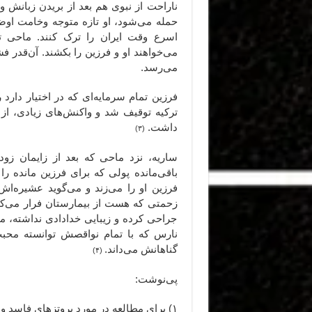
ناراحت از نبوی هم بعد از بریدن زبانش 
حمله می‌شود، او تازه متوجه وخامت اوضاع
اسرع وقت ایران را ترک کنند. ماحی
می‌خواهند او و فرزین را بکشند. آن‌قدر
می‌رسد.
ترکیه توقیف شد و واکنش‌های زیادی، ا
داشت.
(۳)
ساریه، نزد ماحی که بعد از زایمان ز
باقی‌مانده پولی که برای فرزین مانده را
فرزین او را می‌زند و می‌گوید عشیره‌ا
زحمتی که هست از بیمارستان فرار می‌کند
جراحی کرده و زیبایی خدادادی نداشته، م
نارس که با تمام نواقصش توانسته محبت پ
گناهانش می‌داند.
(۴)
پی‌نوشت:
۱) برای مطالعه در مورد پروتزهای فاسد و سرطان‌زا،