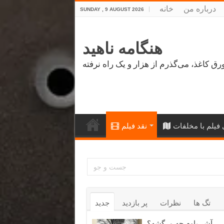
درباره من
خانه
SUNDAY , 9 AUGUST 2026
هنگامه ناهید
فیلم با مخلفات
نقد فیلم
تگ ها
نظرات
پر بازدید
جدید
آشر باوم چه مرگشه؟