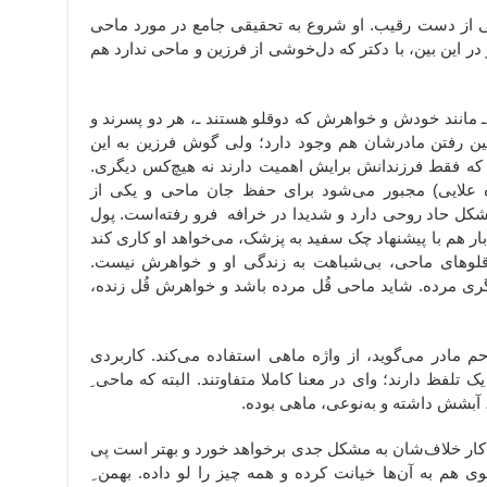
از دست رقیب. او شروع به تحقیقی جامع در مورد ماحی
ر این بین، با دکتر که دل‌خوشی از فرزین و ماحی ندارد هم
مانند خودش و خواهرش که دوقلو هستند ـ، هر دو پسرند و
ین رفتن مادرشان هم وجود دارد؛ ولی گوش فرزین به این
 که فقط فرزندانش برایش اهمیت دارند نه هیچ‌کس دیگری.
 علایی) مجبور می‌شود برای حفظ جان ماحی و یکی از
مشکل حاد روحی‌ دارد و شدیدا در خرافه فرو رفته‌است. پول
ار هم با پیشنهاد چک سفید به پزشک، می‌خواهد او کاری کند
قلوهای ماحی، بی‌شباهت به زندگی او و خواهرش نیست.
یگری مرده. شاید ماحی قُل مرده باشد و خواهرش قُل زنده،‌
م مادر می‌گوید،‌ از واژه ماهی استفاده می‌کند. کاربردی
 تلفظ دارند؛ وای در معنا کاملا متفاوتند. البته که ماحی ِ
آبشش داشته و به‌نوعی،‌ ماهی بوده.
ر،‌ کار خلاف‌شان به مشکل جدی برخواهد خورد و بهتر است پی
ی هم به آن‌ها خیانت کرده و همه چیز را لو داده. بهمن ِ‌