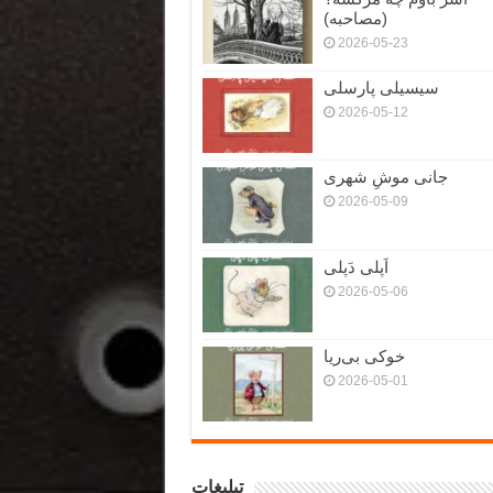
(مصاحبه)
2026-05-23
سیسیلی پارسلی
2026-05-12
جانی موشِ شهری
2026-05-09
اَپلی دَپلی
2026-05-06
خوکی بی‌ریا
2026-05-01
تبلیغات