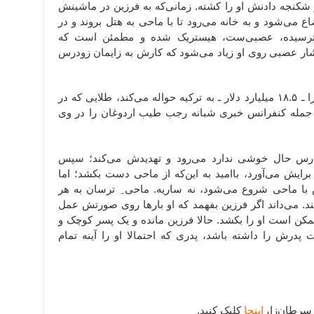
و شکنجه دادنش او را کشته. زمانی‌که به فرزین در ماشینش
 می‌شود و به خانه می‌رود تا با ماحی به هتل بروند و در
 ترسیده، عصبی‌ست، هیستریک شده و مطمئن است که
 فشار عصبی روی او زیاد می‌شود که کارش به زایمان زودرس
فرزین تمام سرمایه‌ای که در اختیار دارد را ـ ۱۸.۵ میلیارد دلار ـ به ترکیه حواله می‌کند، طلایی که در
ز جمله کنفرانس خبری شبانه رجب طیب اردوغان را در وی
ودرس حال خوشی ندارد می‌رود و تهدیدش می‌کند؛ سپس
 برایش می‌آورد، باامید به این‌که از ماحی دست بکشد؛ اما
ش با ماحی شروع می‌شود، نه ساریه. ماحی ِ ترسان به هر
. می‌داند اگر فرزین بفهمد که او بارها روی صورتش عمل
مکن است او را بکشد. حالا فرزین مانده و یک پسر کوچک و
درش را داشته باشد،‌ پدری که احتمالا او را آینه تمام
اینجا
کلیک کنید.