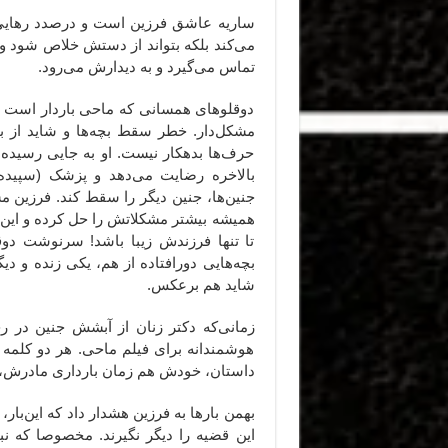
ساریه عاشق فرزین است و درصدد رهایی 
می‌کند بلکه بتواند از دستش خلاص شود و د
تماس می‌گیرد و به دیدارش می‌رود.
دوقلوهای همسانی که ماحی باردار است ـ 
مشکل‌دار. خطر سقط بچه‌ها و شاید از ب
حرف‌ها بدهکار نیست. او به جایی رسیده
بالاخره رضایت می‌دهد و پزشک (سپیده
جنین‌ها،‌ جنین دیگر را سقط کند. فرزین 
همیشه بیشتر مشکلاتش را حل کرده و این‌ب
تا تنها فرزندش زیبا باشد! سرنوشت دو
بچه‌هایی دورافتاده از هم،‌ یکی زنده و د
شاید هم برعکس.
زمانی‌که دکتر زنان از آبشش جنین در رح
هوشمندانه برای فیلم ماحی. هر دو کلمه یک
داستان،‌ خودش هم زمان بارداری مادرش،‌ 
بهمن بارها به فرزین هشدار داد که این‌با
این قضیه را دیگر نگیرند. مخصوصا که نبو