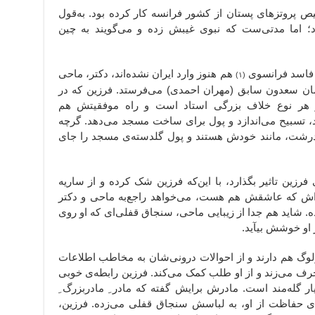
یص پروتزهای پستان از کشور فرانسه کار کرده بود. به‌قول
؛ اما مدتی‌ست که نبوی غیبش زده و می‌گویند به چین
ی فاسد فرانسوی
هم هنوز وارد ایران نشده‌اند، دکتر، ماحی
(۱)
همان سعدون سابق (مهران احمدی) می‌فرستد. فرزین که در
 هر نوع خلاف بزرگی استاد است و راه موفقیتش هم
، تسبیح می‌اندازد و پول برای ساخت مسجد می‌دهد. گرچه
 و درشت، مانند خودش هستند و پول گلدسته‌ی مسجد را جای
رزین تاثیر بگذارد،‌ با این‌که فرزین شک کرده و از ساریه
‌اش که عاشقش هم هست، می‌خواهد راجع‌به ماحی و دکتر
 شاید هم جدا از زیبایی ماحی، سنجاق قفلی‌ای که او روی
او خوشش بیآید.
لوگ‌ هم دارند و از احوالات درونی‌شان به مخاطب اطلاعات
 حرف می‌زند و از او طلب کمک می‌کند. فرزین رابطه‌ی خوبی
ر گله‌مند است. مادرش برایش گفته که مادر ِ مادربزرگ ِ
ی حفاظت از او، به لباسش سنجاق قفلی می‌زده. فرزین،