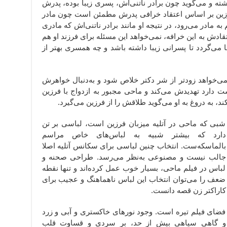
ه و می‌گوید چون برادر ناتنی‌اش، پسری زیبا بوده،‌ پدرش
فرزین بر اساس اعتقاد خرافی پدرش مطمئن است چون مادر
ه مادر می‌رود، در نتیجه او مانند برادر ناتنی‌اش که مادری
تقادش به این خرافه، نمی‌خواهد این مسئله برای فرزند او هم
یبا می‌گردد تا پسرانی زیبا داشته باشد و چه همسری بهتر از
 می‌خواهد زودتر از شر دکتر خلاص شود و به‌دنبال خواهرش
ست دارد تهدیدش می‌کند و ماحی مجبور به ازدواج با فرزین
د، به دروغ به او می‌گوید طلاقش را از فرزین می‌گیرد.
شبی که ماحی در آتلیه میزبان فرزین است،‌ لباسی بر تن
دارد که بیشتر شبیه به لباس‌های خاص مراسم
بالماسکه‌ست. انتخاب چنین لباسی برای سکانس آتلیه اصلا
جالب نیست و مصنوعی به‌نظر می‌رسد. طراحی صحنه و
لباس در فیلم ماحی، بسیار خوب عمل کرده‌اند و تنها نقطه
ضعف را می‌توان انتخاب این لباس ناهماهنگ و عجیب برای
کاراکتر زن قصه دانست.
فضای فیلم تیره است. وجود نورهای خاکستری و آبی و زرد
و گاهی سیاهی بیش از حد، بر سردی و قساوت قلب