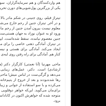
هم واردکنندگان و هم سرمایه‌گزاران، سو
یکی از بزرگترین پول‌شویی‌های دورن تحری
تیتراژ فیلم، روی جنینی در شکم مادر بالا 
و در آخر ِ تیتراژ، جنین از رحم خارج می‌شو
معلوم نیست بیرون آمدن جنین از رحم مادر
ورود او به عنوان نوزاد به جهان هستی‌ست
جنین معصوم نیامده، سقط شده‌است. این 
در تیتراژ،‌ آمادگی ذهنی خاصی را برای 
ایجاد می‌کند. آمادگی برای هستی و نیس
کنار هم. آمادگی برای راه رفتن روی لبه‌ی ت
ماحی مهرنیا (آنا نعمتی) کارگزار دکتر (
ارشادی) است. دکتر، عمل‌های زیبایی 
می‌دهد و گرگی‌ست در لباس میش! ماحی و د
رها شده‌بودند و بعد از خروج از یتیم‌خان
می‌کرده و با سو استفاده از جوانی و زیب
برای‌مان می‌گوید. این‌که خواهر دوقلویی
متوجه شده که خواهرش اکنون در کاناداس
برود.