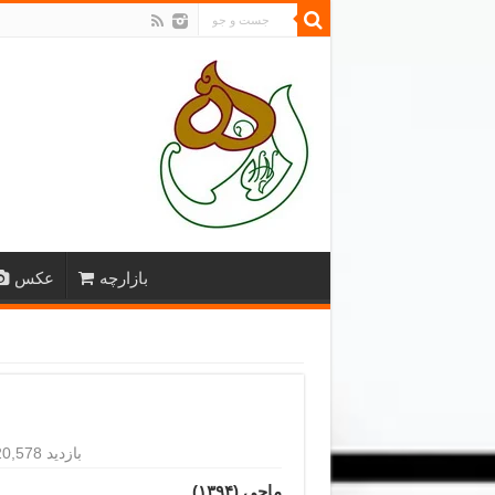
بازارچه
عکس
20,578 بازدید
ماحی (۱۳۹۴)