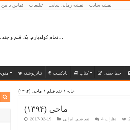
نقشه سایت
نقشه زمانی سایت
تبلیغات
تماس با من
تمام کوله‌بارم، یک قلم و چند ورق کاغذ، می‌گذرم از هزار و یک راه نرفته…
خط خطی
کتاب
پادکست
تئاترنوشته
منوی 
خانه
/
نقد فیلم
/
ماحی (۱۳۹۴)
ماحی (۱۳۹۴)
نظرات 4
نقد فیلم
,
ایرانی
2017-02-19