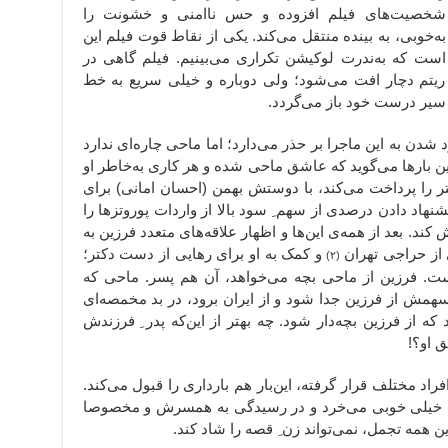
شخصیت‌های فیلم افزوده و حس ناامنی و خشونت را
به‌خوبی، به بینده منتقل می‌کند. یکی از نقاط قوت فیلم این‌
است که به‌ندرت لوکیشن تکراری می‌بینیم. فیلم گاهی در
ریتم دچار افت می‌شود؛ ولی دوباره و خیلی سریع به خط
سیر درست خود باز می‌گردد.
د شدن به این ماجرا بر حذر می‌دارد؛ اما ماحی چاره‌ای ندارد
ین بارها می‌گوید که عاشق ماحی شده و هر کاری به‌خاطر او
 را پرداخت می‌کند، با دوستش بهمن (احسان امانی) برای
شنهاد دادن درصدی از سهم ِ سود بالا از واردات پوروتزها را
 کند. بعد از همه‌ی این‌ها و اظهار علاقه‌های متعدد فرزین به
ی از حراجی تهران
و کمک به او برای رهایی از دست دکتر؛
(۲)
یست. فرزین از ماحی بچه می‌خواهد، آن هم پسر. ماحی که
سهمش از فرزین جدا شود و از ایران برود،‌ در بد مخمصه‌ای
 که از فرزین بچه‌دار شود. چه بهتر از این‌که پدر ِ فرزندش
 او؟!
د مختلف قرار گرفته، این‌بار هم بارداری را قبول می‌کند.
ه‌ی خیلی خوبی می‌خرد و در رسیدگی به همسرش و مخصوصا
ن همه تجمل، نمی‌تواند زن ِ قصه را شاد کند.