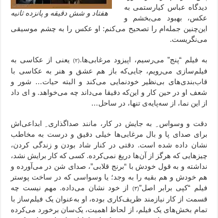
دیدگاه عباس کیارستمی به
هفتاد و شش دقیقه و پانزده ثانیه
عکس، بهبود می‌بخشم و
این‌چنین جمله‌ام را تصحیح می‌کنم: او عکس را به چشم موسیقی
می‌نگریست.
به فیلم “پنج” می‌رسیم، اپیزود مرغابی‌ها.
یعنی از عکاسی به
(۲)
فیلم‌سازی می‌رویم،‌ جایی‌که باز هم عشق و هنر به عکاسی با
قاب‌بندی‌های بی‌نظیر خودنمایی می‌کند و البته حیات… شور و
شعف او در حین کار و این‌که دقیقا می‌داند چه می‌خواهد. و ای داد
از این نما، از سه‌پایه‌ی تنها، در ساحل…
دقت و وسواس ِ به جایش در کار، مانند صداگذاری ِ ابداعی‌اش
برای صدای پا و بال مرغابی‌ها خیلی دقیق و درست به مخاطب
نشان داده شده است. دقتی در کنار شاد بودن و زندگی کردن،
چیزهایی که هرگز از آن‌ها دریغ نمی‌کرده. کسی که کار برایش نشد،
نداشته و به قول خودش با “برنج قلابی”، صدای شن در می‌آورده و
هم خودش و هم بقیه را به وجد؛ یا وسواسی که در ساخت پوستر
فیلم “کپی برابر اصل”
از خود نشان می‌داده. مهم نیست چه
(۳)
قسمت از کار نیازمند ظریف‌کاری‌ بوده، او به‌عنوان یک فیلم‌ساز با
تمام بخش‌های یک فیلم، از لحاظ اهمیت، یک‌سان برخورد می‌کرده