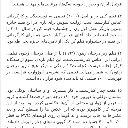
فوتبال ایران و بحرین، چوب، سگ‌ها، مرغابی‌ها و مهتاب هستند.
۳) فیلم کپی برابر اصل (۲۰۱۰) فیلمی به نویسندگی و کارگردانی
عباس کیارستمی‌ست. ژولیت بینوش برای بازی در این فیلم جایزه
بهترین بازیگر نقش اول زن از جشنواره فیلم کن در سال ۲۰۱۰ را
به خود اختصاص داد. آقای عباس کیارستمی هم برای کارگردانی
این فیلم در جشنواره فیلم کن یکی از نامزدهای جایزه نخل طلا بود.
۴) فیلم زیر درختان زیتون (۱۹۹۴) یا از میان درختان زیتون فیلمی
ایرانی اثر عباس کیارستمی‌ست. این فیلم پاره‌ی سوم از سه‌گانه
کوکر (خانه دوست کجاست؟ / زندگی و دیگر هیچ / زیر درختان
زیتون) به شمار می‌آید. فیلمی که نشریه‌ی ایوژوارت فرانسه، در
فهرست ۱۰۰۰ فیلمی که باید دیده شود قرار داده است.
۵) هفت چنار کیارستمی، کار مشترک او و ساسان توکلی بود.
ساسان توکلی با دوربین خود ۱۸۰ درجه دور درخت‌ها گشته و فریم
به فریم از زوایای مختلف از آن‌ها عکاسی کرده بود. بعد از این
مرحله کار کامپیوتر بوده که این عکس ها را مسطح کند و بعد
عکس‌ها به چاپ برسند و به گونه‌ای روی لوله‌های
PVC
به قطر
۲۰، ۳۰ و ۴۰۰ چسبانده شوند که گویی تنه‌های چنار را برش داده‌اند.
هفت چنار او، اکنون در طبقه‌ی دوم خانه‌ی هنرمندان تهران