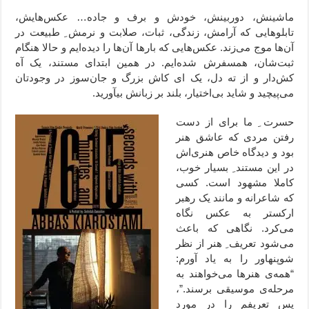
ماشینش، دوربینش، خودش و برف و جاده… عکس‌هایش،
تابلوهایی که آرامش، زندگی، ثبات، صلابت و نرمش ِ طبیعت در
آن‌ها موج می‌زند. عکس‌هایی که بارها آن‌ها را دیده‌ایم و حالا هنگام
ثبت‌شان، همسفرش شده‌ایم. در همین ابتدای مستند، یک آه
کش‌دار و از ته دل، یک ای کاش بزرگ و جان‌سوز در وجودتان
می‌پیچید و شاید بی‌اختیار، بلند بر زبانش بیآورید.
حسرت ِ ما برای از دست
رفتن مردی که عاشق هنر
بود و دیدگاه خاص هنری‌اش
در این مستند ِ بسیار خوب،
کاملا مشهود است. کسی
که شاعرانه و مانند یک رهبر
ارکستر به عکس نگاه
می‌کرد. نگاهی که باعث
می‌شود تعریف ِ هنر از نظر
شوپنهاور را به یاد آورم:
“همه‌ی هنرها می‌خواهند به
مرحله‌ی موسیقی برسند.”،
پس تعریفم را در مورد