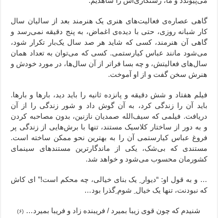
می‌پیوندد و ما، رستگاری‌اش را شاهدیم.
گاهی عصاره‌ی فعالیت‌های هنری یک هنرمند بعد از سالیان سال
کار شبانه روزی، حتی با دیده‌ی اغماض، به پنج دقیقه نمی‌رسد و
گاهی آن هنرمند، کسی که شاید هر صد سال یک‌بار تکرار شود،
می‌شود مانند عباس کیارستمی. کسی که می‌توان به تعداد همان
سال‌های فعالیتش، و چه بسا فراتر از آن سال‌ها، در مورد خودش و
هنرش سخن گفت و از او آموخت.
فیلم هفتاد و شش دقیقه و پانزده ثانیه
را باید دید، بارها و بارها.
باید آن را زندگی کرد، به آن گوش داد و شور زندگی را از آن
دریافت. فیلمی که سیف‌الله صمدیان نازنین، بدون مصاحبه کردن
و به دور از ساختار کلاسیک مستند، تنها با برش‌هایی از زندگی پر
فروغ عباس کیارستمی آن را به بهترین نحو ممکن ساخته است.
مستندی که بی‌شک، یکی از ماندگارترین مستندهای سینمای
کشورمان محسوب می‌شود و خواهد شد.
… و به قول او: “دیوار ِ یک بنای خیالی، چه محکم است!” ای کاش
که نبودنت، تنها یک خیال ِ شوم ِ‌گذرا بود…
شنيدم كه چون قوی زيبا بميرد / فريبنده زاد و فريبا بميرد…
(۶)