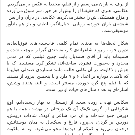
از برف به باران می‌رسیم و از فیلم، مجددا به عکس بر می‌گردیم.
عکاسی، هنری که حقیقتا او را بیش از هر چیز،‌ سر شوق می‌‌آورده
و مزاح همیشگی‌اش را بیشتر می‌کرده. عکاسی در باران و از پس ِ
شیشه‌ی باران خورده، رویایی، خیال‌انگیر، لطیف و باز هم یادآور
موسیقی‌ست.
شکار لحظه‌ها به معنای تمام کلمه، قاب‌بندی‌های فوق‌العاده،
تدوین خوب و روند شاعرانه‌ی کار، مستندی گیرا را موجب شده و
صمیمانه باید از آقای صمدیان بابت چنین فیلمی که در مدتی
محدود و به‌صورت فشرده ساخته‌اند، تشکر کرد. مستندی که با
هوش و ذکاوت، در آن نکاتی جالب مانند شماره‌ی صندلی هواپیما
که تاکیدی دوباره بر اعداد ۶ و ۷ دارد و یا پنجمین اپیزود از مستند
که با فیلم پنج گره خورده، مستتر است. و البته هفتاد وشش،
اشاره‌ای به تعداد سال‌های حیات او نیز است.
سکانس نهایی، رویایی‌ست. از زمستان به بهار رسیده‌ایم، اوج
شکوفایی او. گویی تک‌تک آن تک درختان در بهشت، همه با هم
دورش جمع شده‌اند و آن مرد شاعر و کودک شاداب درونش،
دوربین بر گردن، بی‌پروا، فارغ و سبک‌بال به میان دوستانش،
درختان می‌رود و کم‌کم از دیده‌ها محو می‌شود. او، به ملکوت