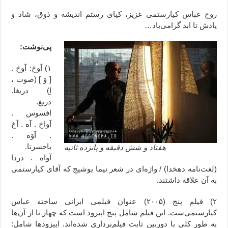
روح عباس کیارستمی عزیز، کیای رستم اندیشه و ذوق، شاد و
یادش تا ابد گرامی‌باد…
پی‌نوشت:
۱) آوخ:
آوخ .
[ وَ ] (صوت ،
اِ) دریغا.
دریغ.
افسوس .
آواخ . آه . آخ
. آوَه .
یاحسرتا.
هفتاد و شش دقیقه و پانزده ثانیه
آواه . دردا
(لغت‌نامه دهخدا) / واژه‌ای در شعر نیما یوشیج که آقای کیارستمی
به آن علاقه داشتند.
۲) فیلم پنج (۲۰۰۵) عنوان فیلمی ایرانی ساخته عباس
کیارستمی‌ست. این فیلم شامل پنج اپیزود است که چهار تا از آن‌ها
به طور کلی با دوربین ثابت فیلم‌برداری شده‌اند. اپیزودها شامل: