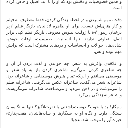
و همین خصوصیات و دقتش بود که او را تا ابد، اصیل و خاص کرده
است.
دقت، مهم شمردن و در لحظه زندگی کردن، فقط معطوف به فیلم
و کار هنری‌اش نیست. برای او طاهره لادانیان، بازیگر فیلم “زیر
درختان زیتون”
با ژولیت بینوش معروف، بازیگر فیلم کپی برابر
(۴)
اصل، تفاوتی ندارند. تنها انسانیت، صمیمیت، اوقات خوش،
شادی‌ها، احوالات و احساسات و دردهای مشترک است که برایش
مهم بوده و بس.
و علاقه‌ی وافرش به شعر، چه خواندن و لذت بردن از آن و
چه شاعری کردن. می‌گویم شاعری کردن باز به یاد شعر و
موسیقی می‌افتم و این‌که تمام هنرش موسیقایی و شاعرانه بود.
شاعرانه شعر می‌گفت، شاعرانه عکس می‌گرفت، شاعرانه فیلم
را می‌نوشت و در ذهن می‌دید و می‌ساخت، شاعرانه می‌نگریست
و شاعرانه زندگی می‌کرد.
سیگار! بد یا خوب؟ دوست‌داشتنی یا نفرت‌انگیز؟ تنها به نگاه‌مان
بستگی دارد. و نگاه او به سیگارها و سایه‌هاشان، هفت‌چنار
(۵)
حیرت‌آور را موجب شد. عجبا!