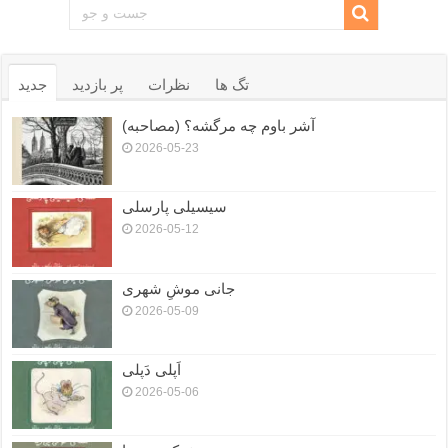
تگ ها
نظرات
پر بازدید
جدید
آشر باوم چه مرگشه؟ (مصاحبه)
2026-05-23
سیسیلی پارسلی
2026-05-12
جانی موشِ شهری
2026-05-09
اَپلی دَپلی
2026-05-06