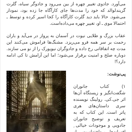
می‌آورد. جادوی تغییر چهره از بین می‌رود و جادوگر سیاه، گلرت
گریندلوالد که خود را مدت‌‌ها جای کارآگاه جا زده بود، نمودار
می‌شود. حالا باید دید گلرت کارآگاه را کجا اسیر کرده و توسط ـ
احتمالا موی ـ او، تغییر چهره می‌داده‌است.
عقاب بزرگ و طلایی نیوت در آسمان به پرواز در می‌آید و باران
رحمت بر سر همه فرو می‌ریزد. مشنگ‌ها فراموش می‌کنند این
مدت چه اتفاقاتی رخ داده و جادوگران نیویورک را از نو می سازند.
دوباره صلح و امنیت برقرار می‌شود؛ اما این آرامش تا کی ادامه
دارد؟!
پی‌نوشت:
۱) کتاب جانوران
شگفت‌انگیز و زیستگاه آن‌ها
اثر
جی.کی. رولینگ
نویسنده
سری داستان‌های هری
پاتر است. این کتاب که به
تعریف و توضیح جانوران
جادویی و موجودات خیالی ِ
افسانه‌ها پرداخته‌است، از