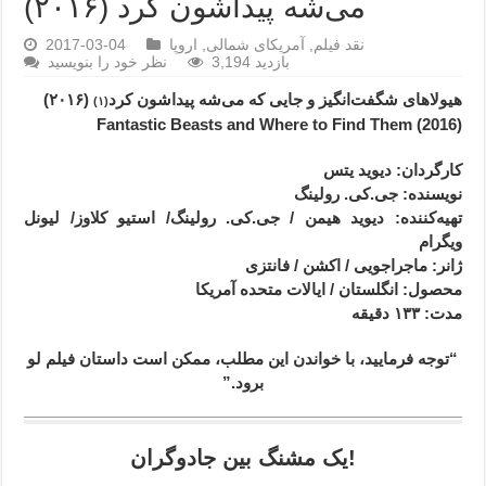
می‌شه پیداشون کرد (۲۰۱۶)
نقد فیلم
,
آمریکای شمالی
,
اروپا
2017-03-04
3,194 بازدید
نظر خود را بنویسید
هیولاهای شگفت‌انگیز و جایی که می‌شه پیداشون کرد
(۲۰۱۶)
(۱)
(2016) Fantastic Beasts and Where to Find Them
کارگردان
: دیوید یتس
نویسنده: جی.کی. رولینگ
تهیه‌کننده: دیوید هیمن /
جی.کی. رولینگ
/ استیو کلاوز/ لیونل
ویگرام
ژانر
: ماجراجویی / اکشن / فانتزی
محصول
: انگلستان / ایالات متحده آمریکا
مدت
: ۱۳۳
دقیقه
“توجه فرمایید،‌ با خواندن این مطلب، ممکن است داستان فیلم لو
برود.”
یک مشنگ بین جادوگران!