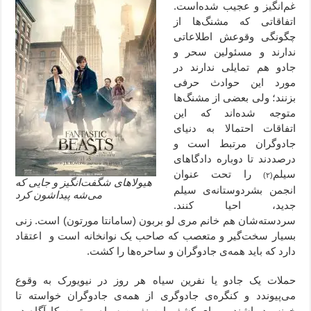
غم‌انگیز و عجیب شده‌است.
اتفاقاتی که مشنگ‌ها از
چگونگی وقوعش اطلاعاتی
ندارند و مسئولین سحر و
جادو هم تمایلی ندارند در
مورد این حوادث حرفی
بزنند؛ ولی بعضی از مشنگ‌ها
متوجه شده‌اند که این
اتفاقات احتمالا به دنیای
جادوگران مرتبط است و
درصددند تا دوباره دادگاهای
سیلم
را تحت عنوان
(۲)
هیولاهای شگفت‌انگیز و جایی که
انجمن بشردوستانه‌ی سیلم
می‌شه پیداشون کرد
جدید، احیا کنند.
سردسته‌شان هم خانم مری لو بربون (سامانتا مورتون) است. زنی
بسیار سخت‌گیر و متعصب که صاحب یک نوانخانه است و اعتقاد
دارد که باید همه‌ی جادوگران و ساحره‌ها را کشت.
حملات یک جادو یا نفرین سیاه هر روز در نیویورک به وقوع
می‌پیوندد و کنگره‌ی جادوگری از همه‌ی جادوگران خواسته تا
خونسرد باشند و برای کشف این نفرین سیاه، بهترین کارآگاه در