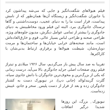
فیلم هیولاهای شگفت‌انگیز و جایی که می‌شه پیداشون کرد
یا جانوران شگفت‌انگیز و زیستگاه آن‌ها همان‌طور که از نامش
پیداست، قرار است ما را به دنیای عجیب، دوست‌داشتنی و گاها
ترسناک جادوگری ببرد. البته این فیلم ورود مخاطبینش به دنیای
جادوگری را بیشتر از تمامی عوامل دیگرش، مدیون جلوه‌های ویژه،
طراحی صحنه و طراحی لباس بسیار عالی، قوی‌ و خارق‌العاده‌اش
است، مانند صحنه‌های خرابی خیابان‌ها و ساختمان‌ها و مرمت
دوباره‌شان، شیطنت هیولاها و برقراری ارتباط‌ بدنی‌شان با
کاراکترها.
تقریبا به صد سال پیش باز می‌گردیم، سال ۱۹۲۶ میلادی و تیتراژ
فیلم روی صفحات اصلی جراید جادوگری بالا می‌آید. درست زمانی
که یکی از بزرگ‌ترین و مخوف‌ترین جادوگران با دانش جادوی سیاه،
گلرت گریندلوالد (جانی دپ)، در نیویورک دست به کشتار
جادوگران زده و بعد از فرار از دست پلیس ِ سحر و جادو، غیبش
زده‌است.
نیویورک ِ بزرگ، این روزها
شدیدا درگیر اتفاقات