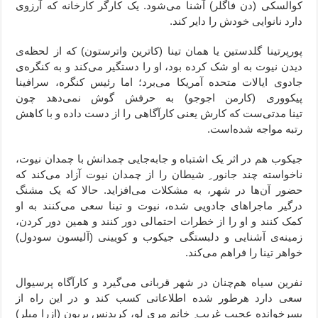
کوالسکی (دن فاگلر) آشنا می‌شود. یک کارگر کارخانه که آرزوی
دارد نانوایی خودش را دایر کند.
پورپرتینا گلدستین یا همان تینا (کاترین واترستون) که از لحظه‌ی
دیدن نیوت به او شک کرده بود، او را دستگیر می‌کند و به کنگره‌ی
جادوی ایالات متحده آمریکا می‌برد؛ اما رئیس کنگره، سرافینا
پیکووری
(کارمن اجوجو) به حرفش گوش نمی‌دهد چون
تینا مدتی‌ست که کارش یعنی کارآگاهی را از دست داده و با کاهش
رتبه مواجه شده‌است.
جیکوب هم در اثر یک اشتباه و جابه‌جایی چمدانش با چمدان نیوت،
ناخواسته چند جانور ِ شیطان را از چمدان نیوت آزاد می‌کند که
حضور آن‌ها در شهر، به مشکلات می‌افزاید. حالا که یک مشنگ
درگیر ماجراهای جادویی شده، نیوت و تینا سعی می‌کنند به او
کمک کنند و او را از خطرات احتمالی دور کنند و همین دور کردن،
زمینه‌ی آشنایی و دلبستگی جیکوب و کویینی (آلیسون سودول)
خواهر تینا را فراهم می‌کند.
نفرین سیاه هم‌چنان در شهر قربانی می‌گیرد و کارآگاه پرسیوال
سعی دارد هرطور شده اطلاعاتی کسب کند و در این راه از
پسرخوانده عجیب غریب ِ خانم مری لو، کریدنس بربون
(ازرا میلر)