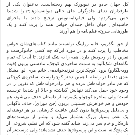
کل جهان جادو در نیویورک بهم ریخته‌است. به‌عنوان یکی از
طرفداران دنیای جادوگران جای خالی دیوانه‌سازها
را شدیدا
(۳)
حس می‌کردم؛ ولی فیلم‌نامه‌نویس ترجیح دادند با ماجرای
حاشیه‌ای ِ جهان داخل چمدان حواس همه را پرت کنند و یک‌
طورهایی سروته فیلم‌نامه را هم آورند.
از حق نگذریم، خانم رولینگ توانستند مانند کتاب‌های‌شان حواس
مخاطب را پرت کنند و در مورد این‌که چه کسی جادوگرست و
نفرین را در وجودش دارد، همه را به شک اندازند، تا آن‌جا که تمام
نگاه‌های شک‌آلود به سمت ساحره‌ی کوچک، مادستی بربون
(فیث
وود-بلگارو) برود. کوچک‌ترین فرزندخوانده‌ی خانم مری لو. مشکل
بعدی دقیقا در رابطه با همین دختر کوچولوست. ساحره‌ی کوچکی
که هم مادر خوانده‌اش مرده و هم برادرخوانده‌اش که نفرین را در
وجود خود حمل می‌کند تنهایش گذاشته و حالا او شدیدا ترسیده‌
است؛ ولی ساحره کوچولو یک‌مرتبه از داستان حذف می‌شود، هم
خودش و هم خواهرش چستیتی بربون (جن مورای). حذف ناگهانی
و بی‌دلیل پرسوناژها بدون گفتن عاقبت کارشان، در هر نوشته‌ای
یک نقص بسیار بزرگ به‌شمار می‌آید و بیشتر از نویسنده‌های
تازه‌کار و خام سر می‌زند. شاید گفته شود که این فیلم، شروعی از
یک پنج‌گانه است و این پرسوناژها حذف نشده‌اند؛ ولی درست‌تر آن