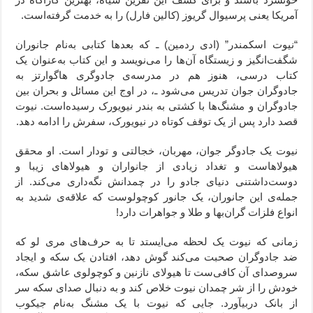
آمریکا یعنی پرسیوال گریوز (کالین فارل) را به خدمت گرفته‌است.
“نیوت اسکمندر” (ادی ردمین) ـ که بعدها کتابی به‌نام جانوران
شگفت‌انگیز و زیستگاه آن‌ها را می‌نویسد و این کتاب به‌عنوان یک
کتاب درسی، هنوز هم در مدرسه‌ی جادوگری هاگوارتز به
جادوگران جوان تدریس می‌شود ـ، در اوج این مسائل و بحران بین
جادوگران و مشنگ‌ها با کشتی به بندر نیویورک رسیده‌است. نیوت
قصد دارد پس از یک توقف کوتاه در نیویورک، سفرش را ادامه دهد.
نیوت یک جادوگر جوان، مهربان،‌ خجالتی و تودار است. او محقق
هیولاهاست و تغداد زیادی از جانواران و هیولاهای زیبا و
دوست‌داشتنی دنیای جادو را در چمدانش نگه‌داری می‌کند. از
جمله‌ی این جانوران، یک جانور کوچولوست که علاقه‌ی شدید به
انواع فلزات گران‌بها و طلا و جواهرات دارد!
زمانی که نیوت یک لحظه می‌ایستد تا به حرف‌های مری لو که
ضد جادوگران صحبت می‌کند گوش دهد، افتادن یک سکه و ایجاد
سروصدای آن کافی‌ست تا هیولای نازنین و کوچولوی عاشق سکه،‌
خودش را از شر چمدان نیوت خلاص کند و به دنبال صدای سکه سر
از بانک دربیآورد. جایی که نیوت با یک مشنگ به‌نام جیکوب