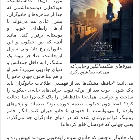
مورد آن‌ها گذاشته‌است.
هیولاهایی دوست‌داشتنی که
جدا از ساحره‌ها و جادوگران،
بشر ِ‌ عادی هم می‌تواند با
آن‌ها رابطه‌ای خوب و
دوستانه برقرار کند، مانند
آنچه که بین جیکوب و این
جانوران رخ داد؛ ولی سوال
این‌جاست. اصلا چرا نیوت یک
مشنگ را به داخل چمدانش و
هیولاهای شگفت‌انگیز و جایی که
دنیای جادویی می‌برد؟ هم او
می‌شه پیداشون کرد
و هم تینا قانون جهان جادو را
می‌دانند: “حافظه مشنگ‌ها بعد از فهمیدن اطلاعات جادوگران باید
پاک شود”. خوب بعد از این‌‌که نیوت خرابی‌های خانه‌‌ی جیکوب را
ساخت و خواست همان‌جا حافظه‌‌اش را پاک کند،‌چرا تینا دخالت
کرد؟ فقط چون جیکوب صدمه خورده بود؟ صدمات و زخم‌های
وارده را می‌توانستند تا حدودی با جادو جبران کنند. انگار خانم
رولینگ فراموش‌شان شده که در دنیای جادوگران چه می‌گذرد،
یعنی جهانی که خودشان خلق کرده‌اند!
یک جادوگر بدجنس که جادوی سیاه را به‌خوبی می‌داند غیبش زده و