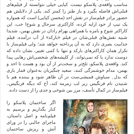
مناسب واقعه‌ی پلاسکو نیست. کیایی خیلی نتوانسته از فیلم‌های
قبلی‌اش فاصله بگیرد و باز طنز را کمتر کند. یکی از دلایلش هم
حضور برادر فیلم‌ساز در نقش احد (محسن کیایی) است که همواره
یک تیپ از خود ارايه کرده، کاراکتری سرحال و شوخ! خب، این
کاراکتر شوخ و بامزه با همراهی بهرام رادان در نقش بهمن، شدیدا
شبیه نقش‌‌های قبلی‌شان در فیلم «بارکد» از آب درآمده‌. فیلم
جذابیت بصری دارد که به آن پرداخته خواهد شد؛ ولی فیلم‌ساز با
تکرار همان کاراکترهای بارکد و تنها با کمی تغییر، نشان داده که
دوست ندارد یا که نمی‌تواند، از کلیشه‌های شخصی‌اش رهایی پیدا
کند. واقعه‌ی پلاسکو، تلخ‌تر و سخت‌تر از آن بود و هست تا احد و
بهمن، مدام خوشمزگی کنند، سعید چنگیزیان به‌عنوان قمار بازی
که بدل ِ سیاوش قمیشی‌ست در آن ظاهر شود و بیننده هم با
شنیدن نام فرنگیس زیر لب زمزمه کند، آخ که دیگه فرنگیس..
فیلم‌ساز در کمال تأسف، مرز بین شوخی و جدی را از دست داده.
اگر ساختمان پلاسکو را
کنار بگذاریم و برسیم به
فیلم‌نامه و اصل داستان،
ماجرای جالبی را در ورای
آتش و ریزش ساختمان