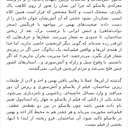
معرکه‌ی پلاسکو که چرا این نشان را هنوز از روی کلاهت پاک
نکردی، مضحک است، و کاملا مشخص که قرار است همین کلاه
ایمنی ِ نشان‌دار، بشود حجتی که آن آتش‌نشان جوان جانش را از
دست داده. صحبت‌های بهمن در مواجهه با فرنگیس (سحر
دولت‌شاهی) و جنس ایرانی با برچسب ترک، بعد از ریختن
ساختمان، تا حدودی به شعار می‌رسد. شعارها و حرف‌هایی که
این‌قدر زده شده‌اند که گویی دیگر اثربخشی خاصی ندارند. اما جدا
از همه‌ی این‌ها و نواقص فیلم‌نامه، یک دیالوگ، حتی اگر در زمره‌ی
شعار قرار بگیرد، می‌درخشد: «ما مدیریت بحران نداریم.» که اگر
داشتیم، با وقوع سیل و زلزله و آتش‌سوزی و..، استان‌های کشور
چنین فلج نمی‌شد و مردم این‌چنین قربانی، نمی‌گشتند.
گذشته از این‌ها، عملا با رهایی یافتن بهمن و احد و لادن از طبقات
زیرین ساختمان، فیلم از پلاسکو و آتش‌سوزی و ریزش آن دور
می‌افتد و وارد مسائل حاشیه‌ای، زناشویی و نامزدبازی می‌شود.
شاید یکی از دلایلی که فیلم از پلاسکو به چهار راه استانبول تغییر
نام داده همین باشد چون پلاسکو در بین دو نقطه‌ی عطف ِ
فیلم‌نامه محوریت می‌یابد و هر چقدر هم به محیط کار احد و بهمن
در پلاسکو تاکید شود، آن ساختمان ِ فرو ریخته، از ابتدا تا انتها،
بخشی از فیلم نیست.