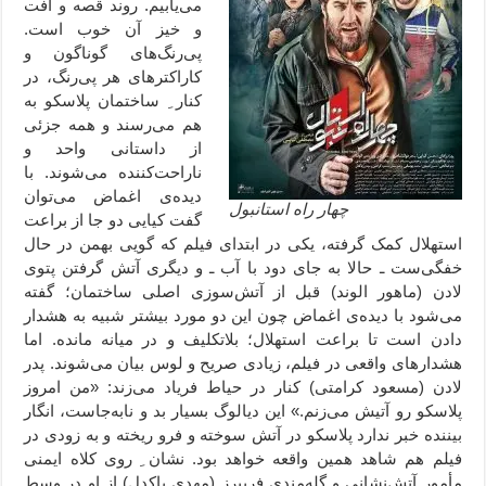
می‌یابیم. روند قصه و افت
و خیز آن خوب است.
پی‌رنگ‌‌های گوناگون و
کاراکترهای هر پی‌رنگ، در
کنار ِ ساختمان پلاسکو به
هم می‌رسند و همه جزئی
از داستانی واحد و
ناراحت‌کننده می‌شوند. با
دیده‌ی اغماض می‌توان
چهار راه استانبول
گفت کیایی دو جا از براعت
استهلال کمک گرفته، یکی در ابتدای فیلم که گویی بهمن در حال
خفگی‌ست ـ حالا به جای دود با آب ـ و دیگری آتش گرفتن پتوی
لادن (ماهور الوند) قبل از آتش‌سوزی اصلی ساختمان؛ گفته
می‌شود با دیده‌ی اغماض چون این دو مورد بیشتر شبیه به هشدار
دادن است تا براعت استهلال؛ بلاتکلیف و در میانه مانده. اما
هشدارهای واقعی در فیلم، زیادی صریح و لوس بیان می‌شوند. پدر
لادن (مسعود کرامتی) کنار در حیاط فریاد می‌زند: «من امروز
پلاسکو رو آتیش می‌زنم.» این دیالوگ بسیار بد و نابه‌جاست، انگار
بیننده خبر ندارد پلاسکو در آتش سوخته و فرو ریخته و به زودی در
فیلم هم شاهد همین واقعه خواهد بود. نشان ِ روی کلاه ایمنی
مأمور آتش‌نشانی و گله‌مندی فریبرز (مهدی پاکدل) از او در وسط