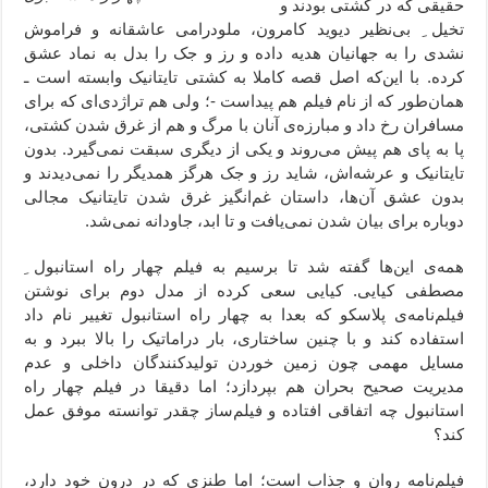
حقیقی که در کشتی بودند و
تخیل ِ بی‌نظیر دیوید کامرون، ملودرامی عاشقانه و فراموش
نشدی را به جهانیان هدیه داده و رز و جک را بدل به نماد عشق
کرده. با این‌که اصل قصه کاملا به کشتی تایتانیک وابسته است ـ
همان‌طور که از نام فیلم هم پیداست -؛ ولی هم تراژدی‌ای که برای
مسافران رخ داد و مبارزه‌ی آنان با مرگ و هم از غرق شدن کشتی،
پا به پای هم پیش می‌روند و یکی از دیگری سبقت نمی‌گیرد. بدون
تایتانیک و عرشه‌اش، شاید رز و جک هرگز همدیگر را نمی‌دیدند و
بدون عشق آن‌ها، داستان غم‌انگیز غرق شدن تایتانیک مجالی
دوباره برای بیان شدن نمی‌یافت و تا ابد، جاودانه نمی‌شد.
همه‌ی این‌ها گفته شد تا برسیم به فیلم چهار راه استانبول ِ
مصطفی کیایی. کیایی سعی کرده از مدل دوم برای نوشتن
فیلم‌نامه‌ی پلاسکو که بعدا به چهار راه استانبول تغییر نام داد
استفاده کند و با چنین ساختاری، بار دراماتیک را بالا ببرد و به
مسايل مهمی چون زمین خوردن تولیدکنندگان داخلی و عدم
مدیریت صحیح بحران هم بپردازد؛ اما دقیقا در فیلم چهار راه
استانبول چه اتفاقی افتاده و فیلم‌ساز چقدر توانسته موفق عمل
کند؟
فیلم‌نامه روان و جذاب است؛ اما طنزی که در درون خود دارد،