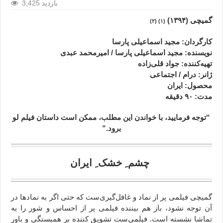
3,425 بازدید
گمیچی (۱۳۹۴)
(۱) (۲)
کارگردان: مجید اسماعیلی پارسا
نویسنده: مجید اسماعیلی پارسا / امیرمحمد عبدی
تهیه‌کننده: جواد قلی‌زاده
ژانر
: درام / اجتماعی
محصول
: ایران
مدت
: ۹۰
دقیقه
“توجه فرمایید،‌ با خواندن این مطلب، ممکن است داستان فیلم لو
برود.”
چشم ِ خشک ِ ایران
گمیچی فیلمی پر از نماد و غافل‌گیری‌ست که حتی اگر به نمادها در
آن توجه نشود، باز هم بیننده فیلمی پر از احساس و شور را به
تماشا نشسته است. فیلمی‌ست تشویق کننده بر همبستگی و باور