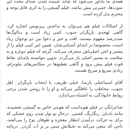
همه‌ی ما یادآور می‌شود که شاید شنیده شدن صدای مجدد این
سوت‌ها، حسرتی بیش نباشد، فیلم گمیچی را به اثری قابل توجه و
محترم بدل کرده است.
از اشکالات فیلم هم می‌توان به نداشتن زیرنویس اشاره کرد.
گاهی لهجه‌ی بازیگران جنوب، کمی زیاد است و دیالوگ‌ها
صددرصد مفهوم نیستند. افت و خیز و دعوا بین دو نوجوان زیاد
است، مخصوصا در ابتدای آشنایی‌شان. همین امر کمی فیلم را از
مسیر و لحن اصلی‌اش منحرف می‌کند، گرچه که فیلم دوباره و به
سلامت به مسیر اصلی باز می‌گردد. تدوین نتوانسته پابه‌پای نقاط
قوت فیلم پیش برود و گاهی تقطیع‌ها در سکانس‌های ملودرام،
زیادی سریع و صریح هستند.
آقای اسماعیلی پارسا، خیلی ظریف، با انتخاب بازیگران ِ اهل
جنوب، مخاطب را غافلگیر می‌کند و او را تا روشن شدن برخی
روابط خانوادگی، به اشتباه می‌اندازد.
شاعرانگی در فیلم هویداست که هویتی خاص به گمیچی بخشیده،
مانند بادبان ِ رنگارنگ، کشتی ِ درحال نو نوار شدن روی خشکی که
برای به حرکت درآمدن انتظار معجزه و طوفان نوح را می‌کشد،
ناجی که سعی می‌کند به تخیلاتش مبنی بر پر آب کردن ِ دریاچه