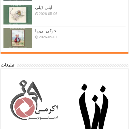
اَپلی دَپلی
2026-05-06
خوکی بی‌ریا
2026-05-01
تبلیغات