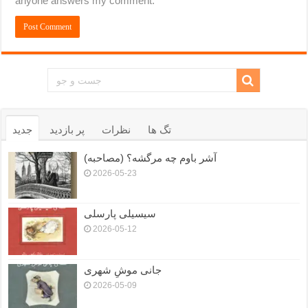
anyone answers my comment.
تگ ها
نظرات
پر بازدید
جدید
آشر باوم چه مرگشه؟ (مصاحبه)
2026-05-23
سیسیلی پارسلی
2026-05-12
جانی موشِ شهری
2026-05-09