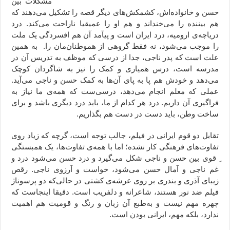
مشکلات بین
حسن و خانواده‌اش،‌ کشمکش‌های دیگر قصه را تشکیل می‌دهند که
هم بیننده را می‌خنداند و هم او را عمیقیا ناراحت می‌کند. درد
دریاچه‌ی ارومیه، درد ایران است و پیآمد آن هم افسردگی یک ملت
را موجب می‌شود، نه فقط گروهی از هموطنان‌مان را. به همین
علت است که پدر ناجی، جدا از درسی که موظف به تدریس آن در
مدرسه است، درس همیاری و کمک را نیز به شاگردان کوچک
می‌دهد و خودش هم پا به پای آن‌ها به کمک حسن و ناجی می‌آید.
عملی که معلم انجام می‌دهد، درسی‌ست که همه‌ی ما نیاز به
فراگیری آن داریم. درد هر کدام از ما، باید درد دیگری باشد و برای
ساخت وطن، باید دست در دست هم بگذاریم.
تقابل دو قوم ایرانی در فیلم، جالب توجه است، گرچه که زیاد روی
تفاوت‌‌های فرهنگی کار نشده؛ اما با همه‌ی تفاوت‌ها، یک همبستگی
ِ قوی‌ بین حسن و ناجی شکل می‌گیرد و درد حسن می‌شود درد و
غم ناجی و آمال حسن می‌شود، خواست و آرزوی ناجی. رقص
زیبای آذری و بندری بر روی عرشه‌ی کشتی در حالی‌که دو پرسوناژ
فیلم ضد نور هستند، شاعرانه و دلفریب است. دقیقا اینجاست که
چهره مهم نیست و به‌طبع آن زبان و رنگ و قومیت هم اهمیت
ندارد، بلکه مهم، ایرانی بودن است.