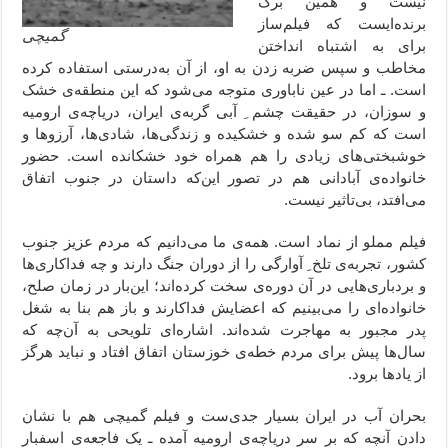
نیست و همین برگ
برنده‌ایست که فیلم‌ساز
گمیچی
برای به اشتباه انداختن
مخاطب و سپس ضربه زدن به او، از آن به‌درستی استفاده کرده
است. ـ اما در عین ناباوری متوجه می‌شود که این منطقه‌ی خشک
و سوزان، در حقیقت چشم ِ آبی گربه‌ی ایران، دریاچه‌ی ارومیه
است که کم سو شده و خشکیده و زندگی‌‌ها، شادی‌ها، آرزوها و
خوشبختی‌های زیادی را هم همراه خود خشکانده است. حضور
خانواده‌ی آبادانی هم در تصور این‌که داستان در جنوب اتفاق
می‌افتد، بی‌تاثیر نیست.
فیلم مملو از نماد است. همه‌‌ی ما می‌دانیم که مردم عزیز جنوب
کشور، تجربه‌ی تلخ ِ آوارگی را از دوران جنگ دارند و چه فداکاری‌ها
و بردباری‌هایی در آن دوره‌ی سخت کرده‌اند؛ این‌بار در زمان صلح،
خانواده‌ای را می‌بینیم که اعضایش فداکارند و باز هم بنا به شغل
پدر مجبور به مهاجرت شده‌اند. اشاره‌ای تلویحی به آن‌چه که
سال‌ها پیش برای مردم خطه‌ی خوزستان اتفاق افتاد و نباید هرگز
از یادها برود.
بحران آب در ایران بسیار جدی‌ست و فیلم گمیچی هم با نشان
دادن آنچه که بر سر دریاچه‌ی ارومیه آمده ـ یک فاجعه‌ی اسفبار