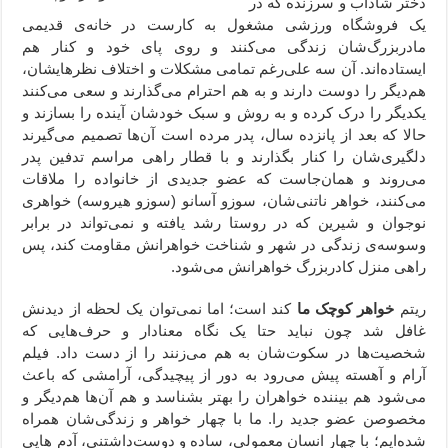
دختر شاداب و سرزنده که در
یک فروشگاه ورزشی مشغول به کارست در خانه‌ی قدیمی
مادربزرگ‌شان زندگی می‌کنند و روی پای خود و کنار هم
ایستاده‌اند. آن سه علی‌رغم تمامی مشکلات‌ و اختلاف نظرهایشان،
هم‌دیگر را دوست دارند و به هم احترام می‌گذارند و سعی می‌کنند
یکدیگر را درک کرده و به روش و سبک خودشان آینده را بسازند و
حالا که بعد از پانزده سال، پدر مرده‌ است آن‌ها تصمیم می‌گیرند
دلگیری‌شان را کنار بگذارند و با قطار راهی مراسم تدفین پدر
می‌روند و همان‌جاست که عضو جدیدی از خانواده را ملاقات
می‌کنند، خواهر ناتنی‌شان، سوزو آسانو (سوزو هیروسه) خواهری
نوجوان و شیرین که در روستا رشد یافته و نمی‌تواند در برابر
وسوسه‌ی زندگی در شهر و شناخت خواهرانش مقاومت کند، پس
راهی منزل کادربزرگ خواهرانش می‌شود.
ریتم
خواهر کوچک ما
کند است؛ اما نمی‌توان یک لحظه از دیدنش
غافل شد چون نباید حتا یک نگاه معنادار و حرف‌هایی که
شخصیت‌ها در سکوت‌شان به هم می‌زنند را از دست داد. فیلم
آرام و آهسته پیش می‌رود به دور از پیچیدگی، آرامشی که باعث
می‌شود هم بیننده خواهران را بهتر بشناسد و هم آن‌ها هم‌دیگر و
مخصوصن عضو جدید را. ما با چهار خواهر و زندگی‌شان همراه
شده‌ایم؛ با چهار انسان معمولی، ساده و دوست‌داشتنی، آدم هایی