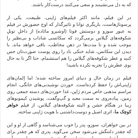
که به دل می‌نشینند و سعی می‌کنند درست‌کار باشند.
در این فیلم، مانند اکثر فیلم‌های ژاپنی، طبیعت، یکی از
پرسوناژهاست، بازیگری توانا و تاثیرگذار که اوج حضورش در فیلم
به عبور سوزو و دوستش فوتا (اوشیرو مائاده) از داخلِ تونلِ
شکوفه‌های گیلاس برمی‌گردد که سکانسی شاداب و بی‌نظیر را
موجب شده و تا مدت‌ها در ذهن مخاطب، باقی خواهد ماند. با
دیدن این سکانس، شاید خنکی باد را روی پوست‌ صورت‌تان حس
کنید و عطر شکوفه‌های گیلاس را هم استشمام، حتا اگر تا به حال
بوی عطرش را تجربه نکرده باشید!
فیلم در زمان حال و دنیای امروز ساخته شده؛ اما اِلمان‌های
ژاپنی‌اش را حفظ کرده‌است. خوردن نوشیدنی‌های خانگی، انجام
مراسم مذهبی خاص مردم ژاپن، غذا خوردن‌های دسته جمعی روی
زمین، پیاده‌روی به سمت معبد و گپ‌وگفت، پوشیدن کیمونوهای
زیبا در هنگام جشن و البته شکوفه‌های گیلاس، از فیلم
خواهر
کوچک ما
، اثری اصیل و دوست‌داشتنی با هویت ژاپنی ساخته.
در بین خواهران، سوزو، پدر را خوب می‌شناسد و گاهی از او و این
که چقدر دلتنگش می‌شود سخن می‌گوید. پدری که هر چقدر برای