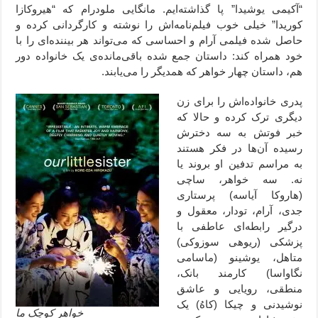
“آکیمی یوشیدا” پا گذاشته‌ایم. مانگایی ملودرام که “هیروکازا
کوریدا” خیلی خوب فیلم‌نامه‌اش را نوشته و کارگردانی کرده و
حاصل شده فیلمی آرام و احساسی که می‌تواند هر بیننده‌ای را با
خود همراه کند: داستان جمع شده باقی‌مانده‌ی یک خانواده دور
هم، داستان چهار خواهر که همدیگر را می‌یابند.
پدری خانواده‌اش را برای زن
دیگری ترک کرده و حالا که
خبر فوتش به سه دخترش
رسیده آن‌ها در فکر هستند
به مراسم تدفین او بروند یا
نه. سه خواهر، ساچی
(هاروکا آیاسه) پرستاری
جدی، آرام، تودار، معقول و
درگیر رابطه‌ای عاطفی با
پزشکی (ریوهی سوزوکی)
متاهل، یوشینو (ماسامی
نگاواسا) کارمند بانک،
منطقی، رویایی و عاشق
نوشیدنی و چیکا (کاهُ) یک
خواهر کوچک ما