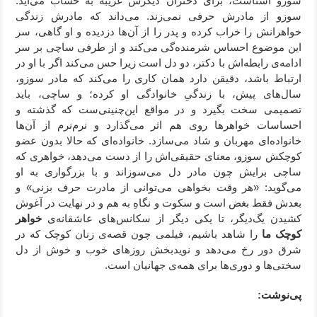
سوزو آشناست، برای دختران دیگرش غریبه‌ به حساب می‌آید.
سوزو از مادرش حرفی نمی‌زند. می‌داند که مادرش زندگی
خواهرانش را خراب کرده‌ و پدر را از آن‌ها دزدیده و او گاهی، سر
این موضوع احساس شرمنده‌گی می‌کند و از طرفی ساچی بر سر
ادامه‌ی رابطه‌اش با دکتر، دو دل است زیرا حس می‌کند اگر با او در
ارتباط باشد،‌ دقیقن دارد همان کاری را می‌کند که مادر سوزو،
سال‌های پیش، با زندگی‌ِ خانوادگی او کرده؛ و ساچی، باید
تصمیمی سخت بگیرد و در مواقع این‌چنینی‌ست که گذشته و
احساسات خواهرها روی هم اثر می‌گذارد و نرم‌نرم از آن‌ها
خانواده‌ای مهربان و شاد می‌سازد. خانواده‌ای که حالا بدون عضو
کوچکش سوزو، معنای حقیقی‌اش را از دست می‌دهد، خواهری که
ساچی برایش چون مادر دل می‌سوزاند و با بزرگواری به او
می‌گوید: «هر وقت بخواهی می‌توانی از مادرت حرف بزنی» و
بعدش فقط بغض است و سکوت و نگاهِ به هم و در نهایت در آغوش
کشیدن یگ‌دیگر، تا یکی دیگر از سکانس‌های عاشقانه‌ی
خواهر
کوچک ما
را شاهد باشیم، فیلمی چون قصه‌ی زنان کوچک که در
شرق دور رخ می‌دهد و نویدبخش روزهای خوب و خوش از دل
سختی‌ها و دوری‌ها برای همه‌ی جهانیان است.
پی‌نوشت: