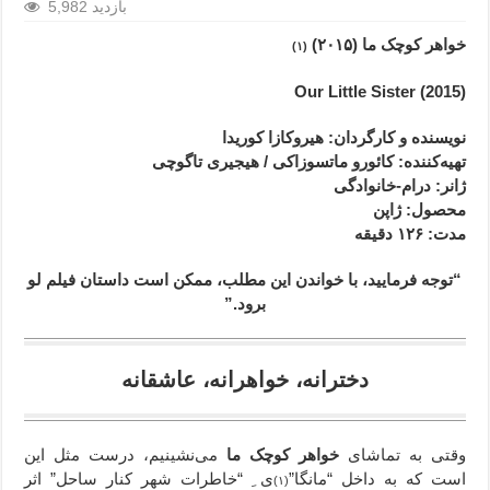
5,982 بازدید
خواهر کوچک ما (۲۰۱۵)
(۱)
(2015) Our Little Sister
نویسنده و کارگردان
: هیروکازا کوریدا
تهیه‌کننده: کائورو ماتسوزاکی / هیجیری تاگوچی
ژانر
: درام-
خانوادگی
محصول
: ژاپن
مدت
: ۱۲۶
دقیقه
“توجه فرمایید،‌ با خواندن این مطلب، ممکن است داستان فیلم لو
برود.”
دخترانه، خواهرانه،
عاشقانه
وقتی به تماشای
خواهر کوچک ما
می‌نشینیم،‌ درست مثل این
است که به داخل “مانگا”
ی ِ “خاطرات شهر کنار ساحل” اثر
(۱)